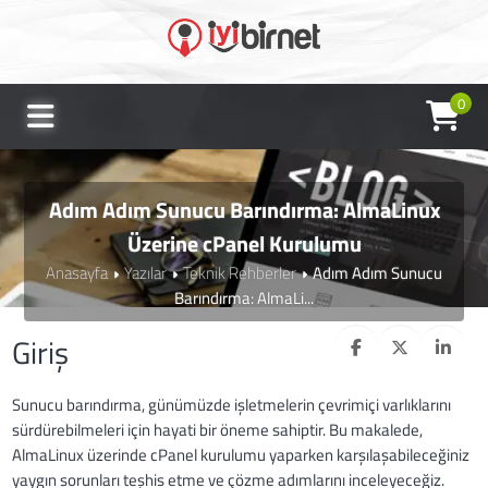
0
Adım Adım Sunucu Barındırma: AlmaLinux
Üzerine cPanel Kurulumu
Anasayfa
Yazılar
Teknik Rehberler
Adım Adım Sunucu
Barındırma: AlmaLi...
Giriş
Sunucu barındırma, günümüzde işletmelerin çevrimiçi varlıklarını
sürdürebilmeleri için hayati bir öneme sahiptir. Bu makalede,
AlmaLinux üzerinde cPanel kurulumu yaparken karşılaşabileceğiniz
yaygın sorunları teşhis etme ve çözme adımlarını inceleyeceğiz.