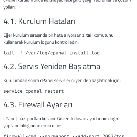
yolları:
4.1. Kurulum Hataları
Eğer kurulum sırasında bir hata alıyorsanız,
tail
komutunu
kullanarak kurulum logunu kontrol edin:
tail -f /var/log/cpanel-install.log
4.2. Servis Yeniden Başlatma
Kurulumdan sonra cPanel servislerini yeniden başlatmak için:
service cpanel restart
4.3. Firewall Ayarları
cPanel, bazı portları kullanır. Güvenlik duvarı ayarlarının doğru
yapılandırıldığından emin olun:
firewall-cmd --permanent --add-port=2083/tcp