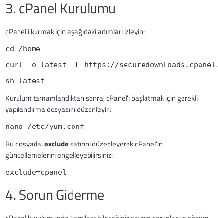
3. cPanel Kurulumu
cPanel'i kurmak için aşağıdaki adımları izleyin:
cd /home
curl -o latest -L https://securedownloads.cpanel
sh latest
Kurulum tamamlandıktan sonra, cPanel'i başlatmak için gerekli
yapılandırma dosyasını düzenleyin:
nano /etc/yum.conf
Bu dosyada,
exclude
satırını düzenleyerek cPanel'in
güncellemelerini engelleyebilirsiniz:
exclude=cpanel
4. Sorun Giderme
cPanel kurulumunda karşılaşabileceğiniz yaygın sorunlar ve çözüm