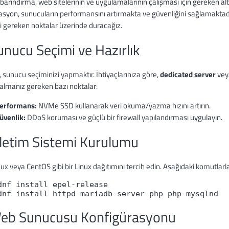
barındırma, web sitelerinin ve uygulamalarının çalışması için gereken a
asyon, sunucuların performansını artırmakta ve güvenliğini sağlamakta
i gereken noktalar üzerinde duracağız.
unucu Seçimi ve Hazırlık
, sunucu seçiminizi yapmaktır. İhtiyaçlarınıza göre,
dedicated server
ve
 almanız gereken bazı noktalar:
erformans:
NVMe SSD kullanarak veri okuma/yazma hızını artırın.
üvenlik:
DDoS koruması ve güçlü bir firewall yapılandırması uygulayın.
şletim Sistemi Kurulumu
x veya CentOS gibi bir Linux dağıtımını tercih edin. Aşağıdaki komutlarla
dnf install epel-release
dnf install httpd mariadb-server php php-mysqlnd
Web Sunucusu Konfigürasyonu