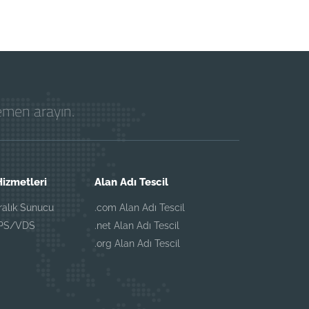
hemen arayın.
izmetleri
Alan Adı Tescil
iralık Sunucu
.com Alan Adı Tescil
VPS/VDS
.net Alan Adı Tescil
.org Alan Adı Tescil