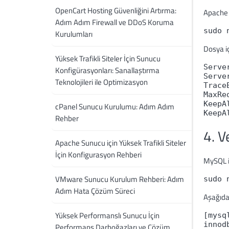
OpenCart Hosting Güvenliğini Artırma:
Apache 
Adım Adım Firewall ve DDoS Koruma
sudo 
Kurulumları
Dosya iç
Yüksek Trafikli Siteler İçin Sunucu
Serve
Konfigürasyonları: Sanallaştırma
Serve
Teknolojileri ile Optimizasyon
Trace
MaxRe
KeepA
cPanel Sunucu Kurulumu: Adım Adım
KeepA
Rehber
4. V
Apache Sunucu için Yüksek Trafikli Siteler
İçin Konfigurasyon Rehberi
MySQL i
VMware Sunucu Kurulum Rehberi: Adım
sudo 
Adım Hata Çözüm Süreci
Aşağıda
Yüksek Performanslı Sunucu İçin
[mysq
innod
Performans Darboğazları ve Çözüm