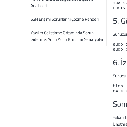
max_c
Analizleri
query
5. G
SSH Erişimi Sorunlarını Çözme Rehberi
Yazılım Geliştirme Ortamında Sorun
Sunucunu
Giderme: Adım Adım Kurulum Senaryoları
sudo 
sudo 
6. İ
Sunucu 
htop
netst
Son
Yukarıda
Unutmay