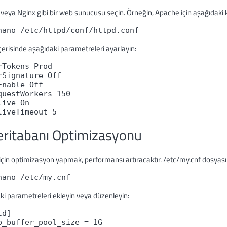
veya Nginx gibi bir web sunucusu seçin. Örneğin, Apache için aşağıdaki 
nano /etc/httpd/conf/httpd.conf
erisinde aşağıdaki parametreleri ayarlayın:
rTokens Prod
rSignature Off
Enable Off
questWorkers 150
live On
liveTimeout 5
eritabanı Optimizasyonu
çin optimizasyon yapmak, performansı artıracaktır. /etc/my.cnf dosyasın
nano /etc/my.cnf
ki parametreleri ekleyin veya düzenleyin:
ld]
b_buffer_pool_size = 1G