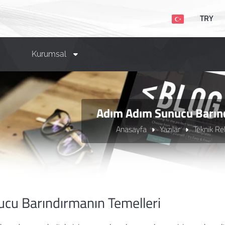
TRY
Kurumsal
Adım Adım Sunucu Barın
Anasayfa
Yazılar
Teknik Re
cu Barındırmanın Temelleri