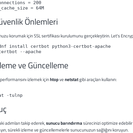
onnections = 200
_cache_size = 64M
üvenlik Önlemleri
zu korumak için SSL sertifikası kurulumunu gerçekleştirin. Let's Encrypt
dnf install certbot python3-certbot-apache
certbot --apache
zleme ve Güncelleme
performansını izlemek için
htop
ve
netstat
gibi araçları kullanın:
at -tulnp
uç
ki adımları takip ederek,
sunucu barındırma
sürecinizi optimize edebilir
ın, sürekli izleme ve güncellemelerle sunucunuzun sağlığını koruyun.