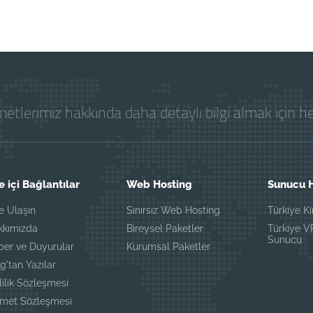
etlerimiz hakkında daha detaylı bilgi almak için 
e içi Bağlantılar
Web Hosting
Sunucu H
e Ulaşın
Sınırsız Web Hosting
Türkiye K
kkımızda
Bireysel Paketler
Türkiye 
Sunucu
ber ve Duyurular
Kurumsal Paketler
g'tan Yazılar
lilik Sözleşmesi
zmet Sözleşmesi