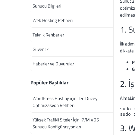
Sunucu 
Sunucu Bilgileri
optimiz
edilmes
Web Hosting Rehberi
1. S
Teknik Rehberler
İlk adım
Güvenlik
dikkate
P
Haberler ve Duyurular
G
2. İ
Popüler Başlıklar
AlmaLinu
WordPress Hosting için İleri Düzey
Optimizasyon Rehberi
sudo 
sudo 
Yüksek Trafikli Siteler İçin KVM VDS
3. 
Sunucu Konfigürasyonları