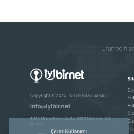
Ürün ve hizm
Sit
Biz
Copyright © 2026 Tüm Hakları Saklıdır.
Ha
info@iyibir.net
Ha
Blo
1801 Broadway Suite 1225 Denver, CO
Giz
80202
Hi
Çerez Kullanımı