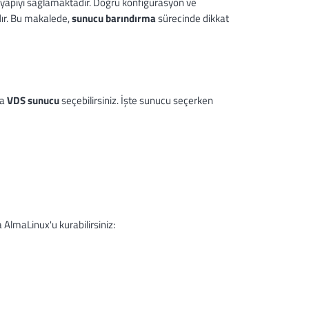
ltyapıyı sağlamaktadır. Doğru konfigürasyon ve
dır. Bu makalede,
sunucu barındırma
sürecinde dikkat
ya
VDS sunucu
seçebilirsiniz. İşte sunucu seçerken
 AlmaLinux'u kurabilirsiniz: