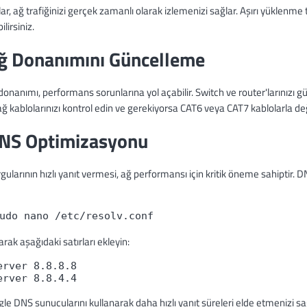
ar, ağ trafiğinizi gerçek zamanlı olarak izlemenizi sağlar. Aşırı yüklenme 
lirsiniz.
Ağ Donanımını Güncelleme
donanımı, performans sorunlarına yol açabilir. Switch ve router'larınızı g
ağ kablolarınızı kontrol edin ve gerekiyorsa CAT6 veya CAT7 kablolarla değ
DNS Optimizasyonu
ularının hızlı yanıt vermesi, ağ performansı için kritik öneme sahiptir. 
udo nano /etc/resolv.conf
larak aşağıdaki satırları ekleyin:
erver 8.8.8.8

erver 8.8.4.4
le DNS sunucularını kullanarak daha hızlı yanıt süreleri elde etmenizi sa