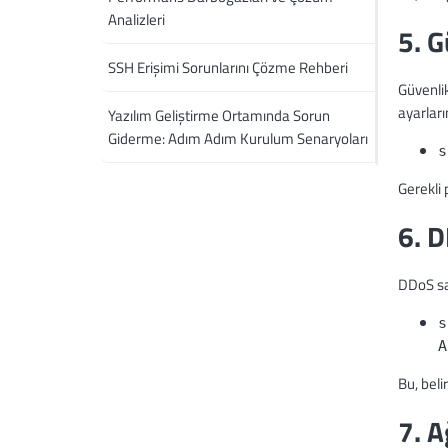
Analizleri
5. G
SSH Erişimi Sorunlarını Çözme Rehberi
Güvenlik
ayarları
Yazılım Geliştirme Ortamında Sorun
Giderme: Adım Adım Kurulum Senaryoları
s
Gerekli 
6. 
DDoS sal
s
A
Bu, belir
7. A