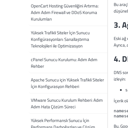
Bu araçl
OpenCart Hosting Güvenliğini Artırma:
düşünebi
Adım Adım Firewall ve DDoS Koruma
Kurulumları
3. 
Yüksek Trafikli Siteler İçin Sunucu
Eski ağ 
Konfigürasyonları: Sanallaştırma
Ayrıca, 
Teknolojileri ile Optimizasyon
4. 
cPanel Sunucu Kurulumu: Adım Adım
Rehber
DNS sorg
izleyin:
Apache Sunucu için Yüksek Trafikli Siteler
İçin Konfigurasyon Rehberi
s
VMware Sunucu Kurulum Rehberi: Adım
İçerik o
Adım Hata Çözüm Süreci
names
names
Yüksek Performanslı Sunucu İçin
Bu, Goog
Performans Darboğazları ve Çözüm