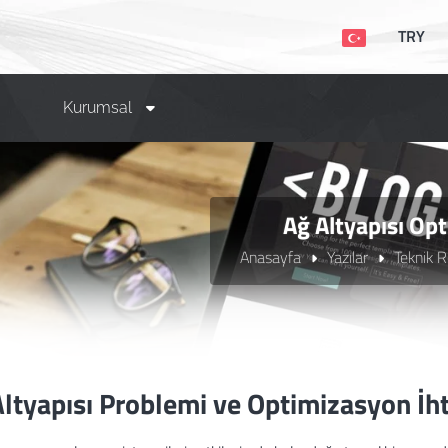
TRY
Kurumsal
Ağ Altyapısı Op
Anasayfa
Yazılar
Teknik R
ltyapısı Problemi ve Optimizasyon İht