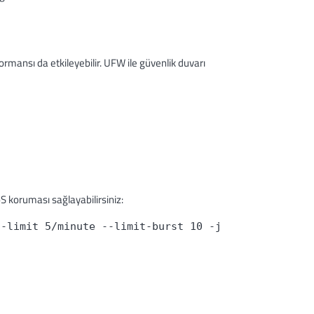
formansı da etkileyebilir. UFW ile güvenlik duvarı
oS koruması sağlayabilirsiniz:
--limit 5/minute --limit-burst 10 -j