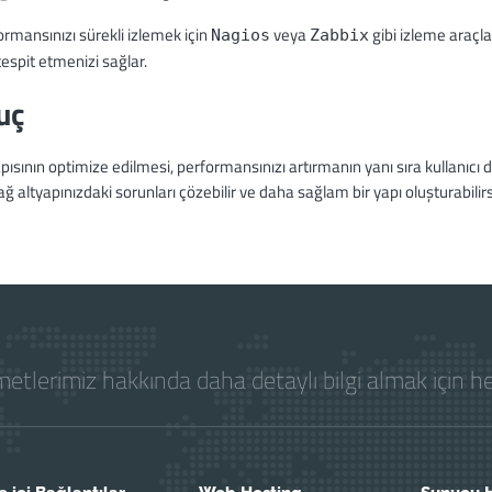
rmansınızı sürekli izlemek için
veya
gibi izleme araçlar
Nagios
Zabbix
espit etmenizi sağlar.
uç
pısının optimize edilmesi, performansınızı artırmanın yanı sıra kullanıcı den
ğ altyapınızdaki sorunları çözebilir ve daha sağlam bir yapı oluşturabilirs
etlerimiz hakkında daha detaylı bilgi almak için 