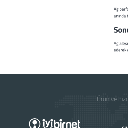
Ağ perfo
anında t
Son
Ağ altya
ederek a
Ürün ve hizm