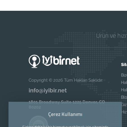
Ürün ve hizm
Sit
Biz
Copyright © 2026 Tüm Hakları Saklıdır.
Ha
info@iyibir.net
Ha
Blo
1801 Broadway Suite 1225 Denver, CO
Giz
80202
Hi
Çerez Kullanımı
Sizlere daha iyi bir hizmet sunabilmek için sitemizde