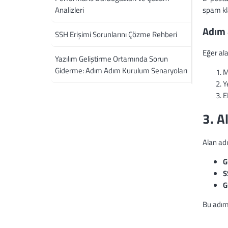
Analizleri
spam kl
Adım 
SSH Erişimi Sorunlarını Çözme Rehberi
Eğer ala
Yazılım Geliştirme Ortamında Sorun
Giderme: Adım Adım Kurulum Senaryoları
M
Y
E
3. A
Alan adı
G
S
G
Bu adıml