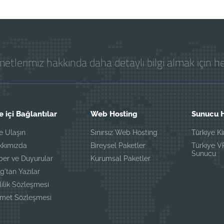
etlerimiz hakkında daha detaylı bilgi almak için 
e içi Bağlantılar
Web Hosting
Sunucu H
e Ulaşın
Sınırsız Web Hosting
Türkiye K
kkımızda
Bireysel Paketler
Türkiye 
Sunucu
ber ve Duyurular
Kurumsal Paketler
g'tan Yazılar
lilik Sözleşmesi
zmet Sözleşmesi