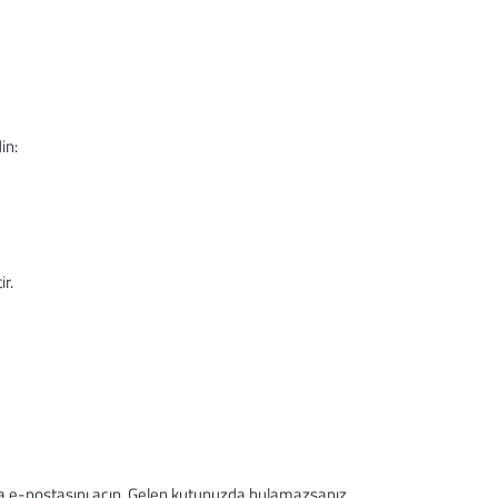
in:
r.
ama e-postasını açın. Gelen kutunuzda bulamazsanız,