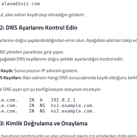
 alanadiniz.com
, alan adının kayıtlı olup olmadığını gösterir.
2: DNS Ayarlarını Kontrol Edin
larının doğru yapılandırıldığından emin olun. Aşağıdaki adımları takip ed
NS yönetim panelinize giriş yapın.
şağıdaki DNS kayıtlarının doğru şekilde ayarlandığını kontrol edin:
 Kaydı:
Sunucunuzun IP adresini gösterir.
S Kayıtları:
Alan adınızın hangi DNS sunucularında kayıtlı olduğunu belirti
r DNS ayarı için şu konfigürasyon dosyasını inceleyin:
le.com.    IN  A   192.0.2.1

le.com.    IN  NS  ns1.example.com.

le.com.    IN  NS  ns2.example.com.
3: Kimlik Doğrulama ve Onaylama
hesabınızı kontrol edin ve alan adı kayıt işlemi için gönderilen doğrul