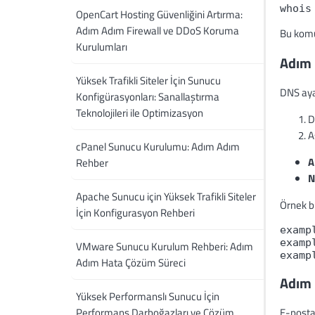
whois
OpenCart Hosting Güvenliğini Artırma:
Adım Adım Firewall ve DDoS Koruma
Bu komut
Kurulumları
Adım 
Yüksek Trafikli Siteler İçin Sunucu
DNS ayar
Konfigürasyonları: Sanallaştırma
Teknolojileri ile Optimizasyon
D
A
cPanel Sunucu Kurulumu: Adım Adım
A
Rehber
N
Apache Sunucu için Yüksek Trafikli Siteler
Örnek bi
İçin Konfigurasyon Rehberi
examp
examp
VMware Sunucu Kurulum Rehberi: Adım
examp
Adım Hata Çözüm Süreci
Adım 
Yüksek Performanslı Sunucu İçin
Performans Darboğazları ve Çözüm
E-posta 