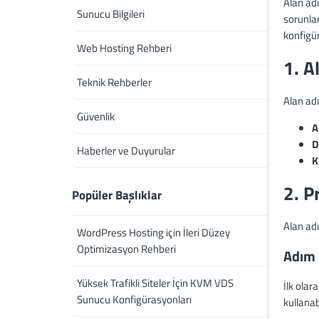
Alan adı
Sunucu Bilgileri
sorunlar
konfigür
Web Hosting Rehberi
1. A
Teknik Rehberler
Alan adı
Güvenlik
A
D
Haberler ve Duyurular
K
2. P
Popüler Başlıklar
Alan adı
WordPress Hosting için İleri Düzey
Optimizasyon Rehberi
Adım 
Yüksek Trafikli Siteler İçin KVM VDS
İlk ola
Sunucu Konfigürasyonları
kullanabi