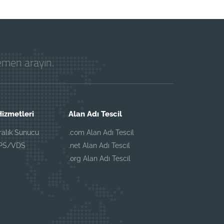
hemen arayın.
izmetleri
Alan Adı Tescil
iralık Sunucu
.com Alan Adı Tescil
VPS/VDS
.net Alan Adı Tescil
.org Alan Adı Tescil