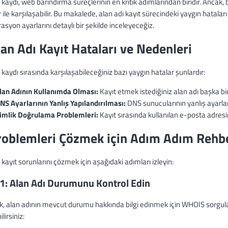
 kaydı, web barındırma süreçlerinin en kritik adımlarından biridir. Ancak, bi
 ile karşılaşabilir. Bu makalede, alan adı kayıt sürecindeki yaygın hatala
asyon ayarlarını detaylı bir şekilde inceleyeceğiz.
lan Adı Kayıt Hataları ve Nedenleri
 kaydı sırasında karşılaşabileceğiniz bazı yaygın hatalar şunlardır:
lan Adının Kullanımda Olması:
Kayıt etmek istediğiniz alan adı başka bir 
NS Ayarlarının Yanlış Yapılandırılması:
DNS sunucularının yanlış ayarla
imlik Doğrulama Problemleri:
Kayıt sırasında kullanılan e-posta adresi
roblemleri Çözmek için Adım Adım Rehb
 kayıt sorunlarını çözmek için aşağıdaki adımları izleyin:
1: Alan Adı Durumunu Kontrol Edin
rak, alan adının mevcut durumu hakkında bilgi edinmek için WHOIS sorgu
lirsiniz: