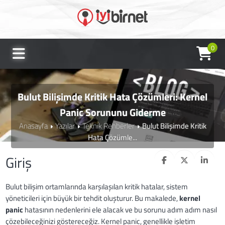
0
Bulut Bilişimde Kritik Hata Çözümleri: Kernel
Panic Sorununu Giderme
Anasayfa
Yazılar
Teknik Rehberler
Bulut Bilişimde Kritik
Hata Çözümle...
Giriş
Bulut bilişim ortamlarında karşılaşılan kritik hatalar, sistem
yöneticileri için büyük bir tehdit oluşturur. Bu makalede,
kernel
panic
hatasının nedenlerini ele alacak ve bu sorunu adım adım nasıl
çözebileceğinizi göstereceğiz. Kernel panic, genellikle işletim