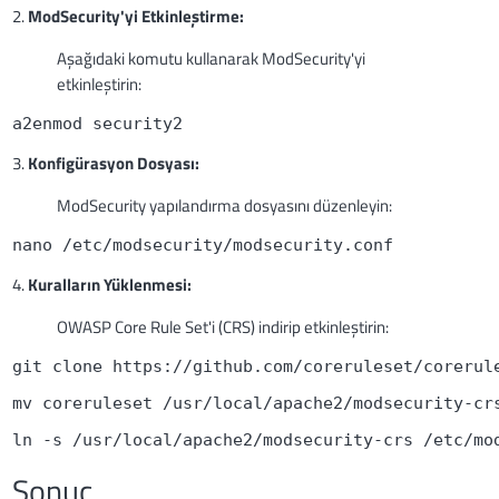
2.
ModSecurity'yi Etkinleştirme:
Aşağıdaki komutu kullanarak ModSecurity'yi
etkinleştirin:
a2enmod security2
3.
Konfigürasyon Dosyası:
ModSecurity yapılandırma dosyasını düzenleyin:
nano /etc/modsecurity/modsecurity.conf
4.
Kuralların Yüklenmesi:
OWASP Core Rule Set'i (CRS) indirip etkinleştirin:
git clone https://github.com/coreruleset/corerul
mv coreruleset /usr/local/apache2/modsecurity-cr
ln -s /usr/local/apache2/modsecurity-crs /etc/mo
Sonuç