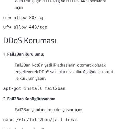
Web trafiği için HTTP (80) ve HTTPS (443) portlarını
açın:
ufw allow 80/tcp
ufw allow 443/tcp
DDoS Koruması
1.
Fail2Ban Kurulumu:
Fail2Ban, kötü niyetli IP adreslerini otomatik olarak
engelleyerek DDoS saldırılarını azaltır. Aşağıdaki komut
ile kurulum yapın:
apt-get install fail2ban
2.
Fail2Ban Konfigürasyonu:
Fail2Ban yapılandırma dosyasını açın:
nano /etc/fail2ban/jail.local