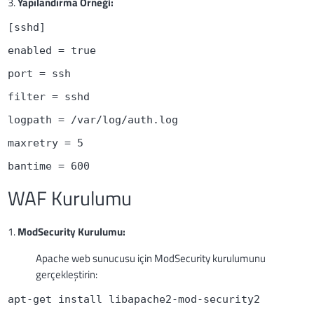
3.
Yapılandırma Örneği:
[sshd]
enabled = true
port = ssh
filter = sshd
logpath = /var/log/auth.log
maxretry = 5
bantime = 600
WAF Kurulumu
1.
ModSecurity Kurulumu:
Apache web sunucusu için ModSecurity kurulumunu
gerçekleştirin:
apt-get install libapache2-mod-security2