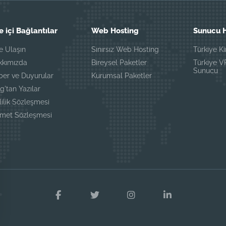
e içi Bağlantılar
Web Hosting
Sunucu H
e Ulaşın
Sınırsız Web Hosting
Türkiye K
kkımızda
Bireysel Paketler
Türkiye 
Sunucu
ber ve Duyurular
Kurumsal Paketler
g'tan Yazılar
lilik Sözleşmesi
zmet Sözleşmesi