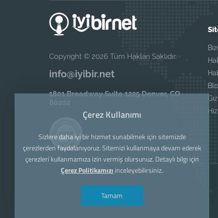
Sit
Biz
Copyright © 2026 Tüm Hakları Saklıdır.
Ha
info@iyibir.net
Ha
Blo
1801 Broadway Suite 1225 Denver, CO
Giz
80202
Hi
Çerez Kullanımı
Sizlere daha iyi bir hizmet sunabilmek için sitemizde
çerezlerden faydalanıyoruz. Sitemizi kullanmaya devam ederek
çerezleri kullanmamıza izin vermiş olursunuz. Detaylı bilgi için
Çerez Politikamızı
inceleyebilirsiniz.
Tamam