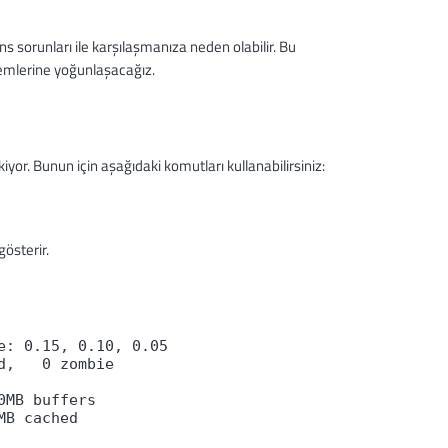
s sorunları ile karşılaşmanıza neden olabilir. Bu
emlerine yoğunlaşacağız.
or. Bunun için aşağıdaki komutları kullanabilirsiniz:
österir.
e: 0.15, 0.10, 0.05
d,   0 zombie
0MB buffers
MB cached