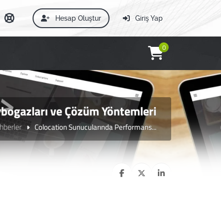
Hesap Oluştur
Giriş Yap
0
bogazları ve Çözüm Yöntemleri
hberler
Colocation Sunucularında Performans...