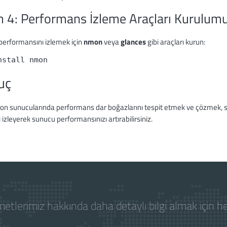
 4: Performans İzleme Araçları Kurulum
performansını izlemek için
nmon
veya
glances
gibi araçları kurun:
nstall nmon
uç
on sunucularında performans dar boğazlarını tespit etmek ve çözmek, siste
 izleyerek sunucu performansınızı artırabilirsiniz.
etlerimiz hakkında daha detaylı bilgi almak için 