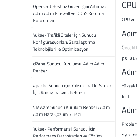
CPU
OpenCart Hosting Güvenliğini Artırma:
Adım Adım Firewall ve DDoS Koruma
CPU ve 
Kurulumları
Adım
Yüksek Trafikli Siteler İçin Sunucu
Konfigürasyonları: Sanallaştırma
Öncelikl
Teknolojileri ile Optimizasyon
ps au
cPanel Sunucu Kurulumu: Adım Adım
Adım
Rehber
Apache Sunucu için Yüksek Trafikli Siteler
Yüksek 
İçin Konfigurasyon Rehberi
kill 
VMware Sunucu Kurulum Rehberi: Adım
Adım
Adım Hata Çözüm Süreci
Probleme
Yüksek Performanslı Sunucu İçin
syste
Performans Darboğazları ve Çözüm