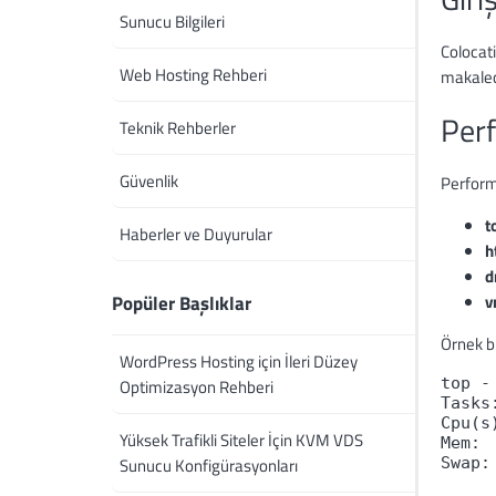
Sunucu Bilgileri
Colocati
Web Hosting Rehberi
makaled
Perf
Teknik Rehberler
Güvenlik
Performa
t
Haberler ve Duyurular
h
d
Popüler Başlıklar
v
Örnek b
WordPress Hosting için İleri Düzey
top -
Optimizasyon Rehberi
Tasks
Cpu(s
Yüksek Trafikli Siteler İçin KVM VDS
Mem: 
Sunucu Konfigürasyonları
Swap: