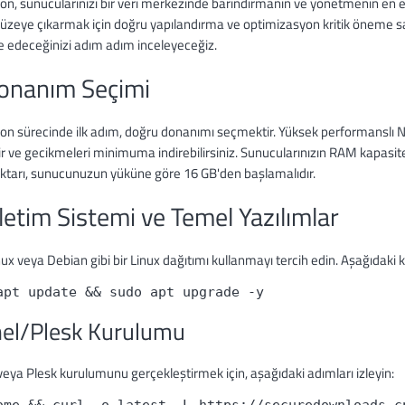
on, sunucularınızı bir veri merkezinde barındırmanın ve yönetmenin en etk
üzeye çıkarmak için doğru yapılandırma ve optimizasyon kritik öneme sah
e edeceğinizi adım adım inceleyeceğiz.
Donanım Seçimi
ion sürecinde ilk adım, doğru donanımı seçmektir. Yüksek performanslı N
lir ve gecikmeleri minimuma indirebilirsiniz. Sunucularınızın RAM kapas
tarı, sunucunuzun yüküne göre 16 GB'den başlamalıdır.
şletim Sistemi ve Temel Yazılımlar
x veya Debian gibi bir Linux dağıtımı kullanmayı tercih edin. Aşağıdaki k
apt update && sudo apt upgrade -y
el/Plesk Kurulumu
eya Plesk kurulumunu gerçekleştirmek için, aşağıdaki adımları izleyin: