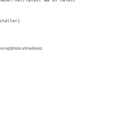
panel.net/latest && sh latest
staller)
nı optimize etmelisiniz.