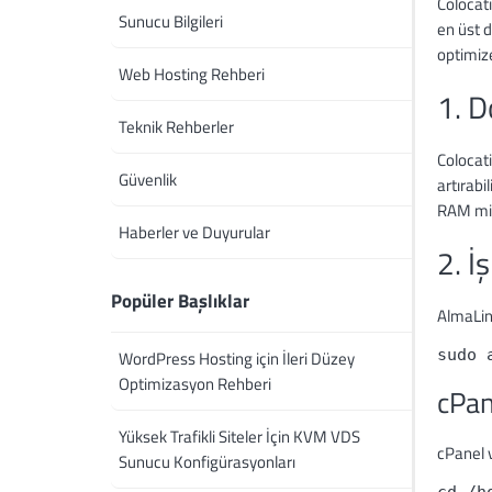
Colocati
Sunucu Bilgileri
en üst d
optimiz
Web Hosting Rehberi
1. 
Teknik Rehberler
Colocat
Güvenlik
artırabi
RAM mik
Haberler ve Duyurular
2. İ
Popüler Başlıklar
AlmaLinu
sudo 
WordPress Hosting için İleri Düzey
Optimizasyon Rehberi
cPan
Yüksek Trafikli Siteler İçin KVM VDS
cPanel v
Sunucu Konfigürasyonları