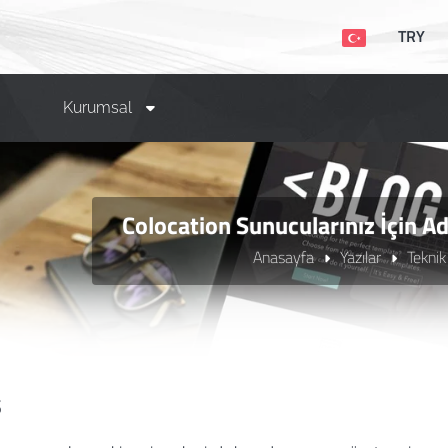
TRY
Kurumsal
Colocation Sunucularınız İçin 
Anasayfa
Yazılar
Teknik
ş