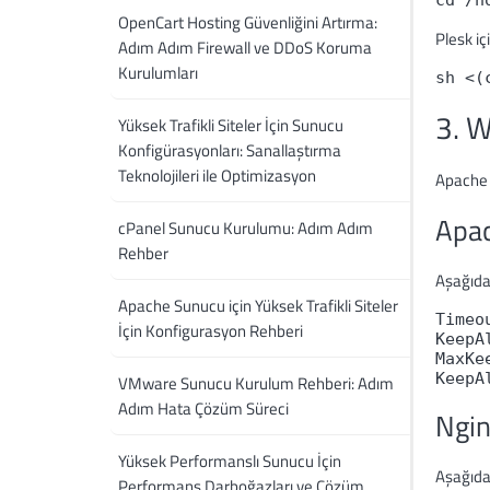
cd /h
OpenCart Hosting Güvenliğini Artırma:
Plesk içi
Adım Adım Firewall ve DDoS Koruma
Kurulumları
sh <(
3. 
Yüksek Trafikli Siteler İçin Sunucu
Konfigürasyonları: Sanallaştırma
Teknolojileri ile Optimizasyon
Apache v
Apac
cPanel Sunucu Kurulumu: Adım Adım
Rehber
Aşağıda
Apache Sunucu için Yüksek Trafikli Siteler
Timeou
İçin Konfigurasyon Rehberi
KeepAl
MaxKe
VMware Sunucu Kurulum Rehberi: Adım
Adım Hata Çözüm Süreci
Ngin
Yüksek Performanslı Sunucu İçin
Aşağıda
Performans Darboğazları ve Çözüm