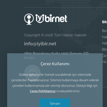
Sit
Biz
Copyright © 2026 Tüm Hakları Saklıdır.
Ha
info@iyibir.net
Ha
Blo
1801 Broadway Suite 1225 Denver, CO
Giz
80202
Hi
Çerez Kullanımı
Sizlere daha iyi bir hizmet sunabilmek için sitemizde
çerezlerden faydalanıyoruz. Sitemizi kullanmaya devam ederek
çerezleri kullanmamıza izin vermiş olursunuz. Detaylı bilgi için
Çerez Politikamızı
inceleyebilirsiniz.
Tamam