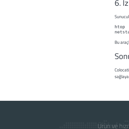
6. İ
Sunucul
htop

Bu araçl
Son
Colocati
sağlayab
Ürün ve hizm