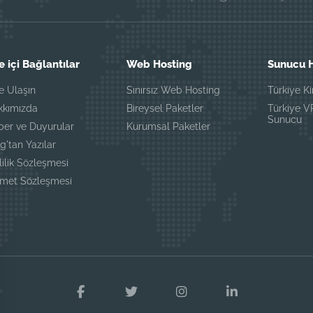
e içi Bağlantılar
Web Hosting
Sunucu H
e Ulaşın
Sınırsız Web Hosting
Türkiye K
kkımızda
Bireysel Paketler
Türkiye 
Sunucu
ber ve Duyurular
Kurumsal Paketler
g'tan Yazılar
lilik Sözleşmesi
zmet Sözleşmesi