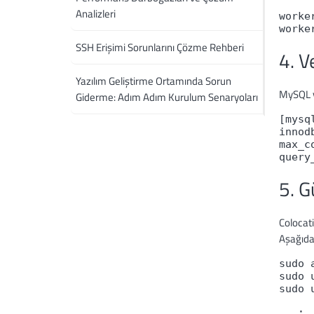
Analizleri
worke
SSH Erişimi Sorunlarını Çözme Rehberi
4. V
Yazılım Geliştirme Ortamında Sorun
MySQL v
Giderme: Adım Adım Kurulum Senaryoları
[mysql
innod
max_c
5. G
Colocati
Aşağıda
sudo 
sudo 