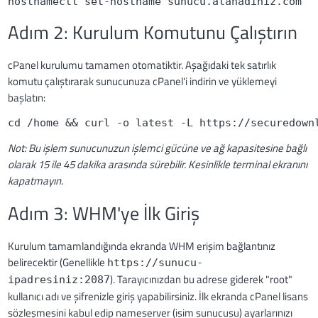
hostnamectl set-hostname sunucu.alanadiniz.com
Adım 2: Kurulum Komutunu Çalıştırın
cPanel kurulumu tamamen otomatiktir. Aşağıdaki tek satırlık
komutu çalıştırarak sunucunuza cPanel'i indirin ve yüklemeyi
başlatın:
cd /home && curl -o latest -L https://securedown
Not: Bu işlem sunucunuzun işlemci gücüne ve ağ kapasitesine bağlı
olarak 15 ile 45 dakika arasında sürebilir. Kesinlikle terminal ekranını
kapatmayın.
Adım 3: WHM'ye İlk Giriş
Kurulum tamamlandığında ekranda WHM erişim bağlantınız
belirecektir (Genellikle
https://sunucu-
). Tarayıcınızdan bu adrese giderek "root"
ipadresiniz:2087
kullanıcı adı ve şifrenizle giriş yapabilirsiniz. İlk ekranda cPanel lisans
sözleşmesini kabul edip nameserver (isim sunucusu) ayarlarınızı