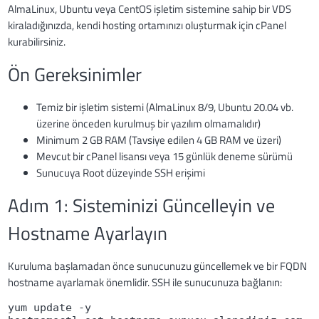
AlmaLinux, Ubuntu veya CentOS işletim sistemine sahip bir VDS
kiraladığınızda, kendi hosting ortamınızı oluşturmak için cPanel
kurabilirsiniz.
Ön Gereksinimler
Temiz bir işletim sistemi (AlmaLinux 8/9, Ubuntu 20.04 vb.
üzerine önceden kurulmuş bir yazılım olmamalıdır)
Minimum 2 GB RAM (Tavsiye edilen 4 GB RAM ve üzeri)
Mevcut bir cPanel lisansı veya 15 günlük deneme sürümü
Sunucuya Root düzeyinde SSH erişimi
Adım 1: Sisteminizi Güncelleyin ve
Hostname Ayarlayın
Kuruluma başlamadan önce sunucunuzu güncellemek ve bir FQDN
hostname ayarlamak önemlidir. SSH ile sunucunuza bağlanın:
yum update -y
