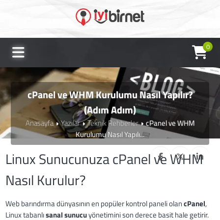
0
cPanel ve WHM Kurulumu Nasıl Yapılır?
(Adım Adım)
Anasayfa
Yazılar
Teknik Rehberler
cPanel ve WHM
Kurulumu Nasıl Yapılı...
Linux Sunucunuza cPanel ve WHM
Nasıl Kurulur?
Web barındırma dünyasının en popüler kontrol paneli olan
cPanel
,
Linux tabanlı
sanal sunucu
yönetimini son derece basit hale getirir.