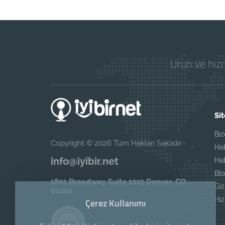
Ürün ve hizm
Sit
Biz
Copyright © 2026 Tüm Hakları Saklıdır.
Ha
info@iyibir.net
Ha
Blo
1801 Broadway Suite 1225 Denver, CO
Giz
80202
Hi
Çerez Kullanımı