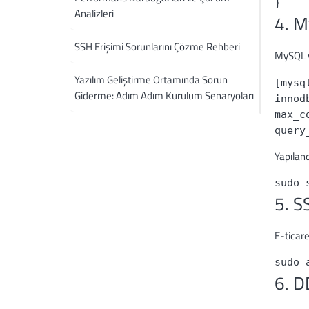
}
Analizleri
4. 
SSH Erişimi Sorunlarını Çözme Rehberi
MySQL v
Yazılım Geliştirme Ortamında Sorun
[mysq
Giderme: Adım Adım Kurulum Senaryoları
innod
max_c
query
Yapıland
sudo 
5. S
E-ticare
sudo 
6. D