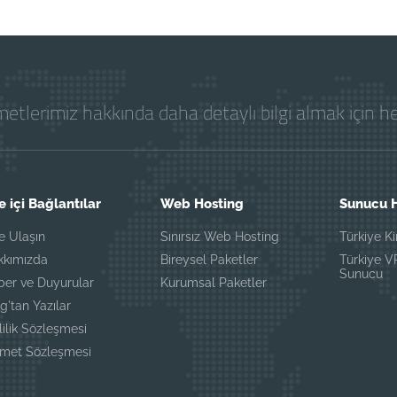
etlerimiz hakkında daha detaylı bilgi almak için 
e içi Bağlantılar
Web Hosting
Sunucu H
e Ulaşın
Sınırsız Web Hosting
Türkiye K
kkımızda
Bireysel Paketler
Türkiye 
Sunucu
ber ve Duyurular
Kurumsal Paketler
g'tan Yazılar
lilik Sözleşmesi
zmet Sözleşmesi