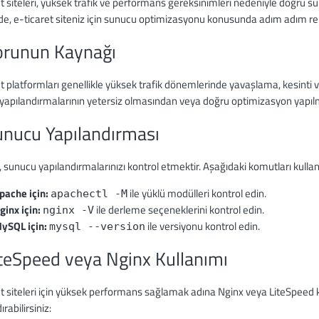
t siteleri, yüksek trafik ve performans gereksinimleri nedeniyle doğru s
e, e-ticaret siteniz için sunucu optimizasyonu konusunda adım adım re
orunun Kaynağı
t platformları genellikle yüksek trafik dönemlerinde yavaşlama, kesinti veya
yapılandırmalarının yetersiz olmasından veya doğru optimizasyon yapı
unucu Yapılandırması
, sunucu yapılandırmalarınızı kontrol etmektir. Aşağıdaki komutları kull
pache için:
ile yüklü modülleri kontrol edin.
apachectl -M
ginx için:
ile derleme seçeneklerini kontrol edin.
nginx -V
ySQL için:
ile versiyonu kontrol edin.
mysql --version
iteSpeed veya Nginx Kullanımı
t siteleri için yüksek performans sağlamak adına Nginx veya LiteSpeed k
rabilirsiniz: