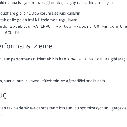
dırılarına karşı koruma sağlamak için aşağıdaki adımları izleyin:
loudflare gibi bir DDoS koruma servisi kullanın.
ptables ile gelen trafik filtrelemesi uygulayın:
udo iptables -A INPUT -p tcp --dport 80 -m conntr
j ACCEPT
erformans İzleme
uzun performansını izlemek için
,
ve
gibi araçl
htop
netstat
iostat
, sunucunuzun kaynak tüketimini ve ağ trafiğini analiz edin.
uç
arı takip ederek e-ticaret siteniz için sunucu optimizasyonunu gerçekleşti
uz.