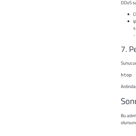
DDoS sal
C
i
s
-
7. P
Sunucun
htop
Ardından
Son
Bu adıml
olursun