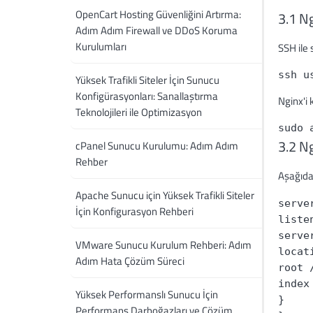
OpenCart Hosting Güvenliğini Artırma:
3.1 N
Adım Adım Firewall ve DDoS Koruma
Kurulumları
SSH ile
ssh u
Yüksek Trafikli Siteler İçin Sunucu
Konfigürasyonları: Sanallaştırma
Nginx'i 
Teknolojileri ile Optimizasyon
sudo 
3.2 N
cPanel Sunucu Kurulumu: Adım Adım
Rehber
Aşağıda
Apache Sunucu için Yüksek Trafikli Siteler
serve
İçin Konfigurasyon Rehberi
liste
serve
VMware Sunucu Kurulum Rehberi: Adım
locat
Adım Hata Çözüm Süreci
root 
index
Yüksek Performanslı Sunucu İçin
}
Performans Darboğazları ve Çözüm