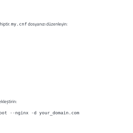
iptir.
dosyanızı düzenleyin:
my.cnf
kleştirin:
bot --nginx -d your_domain.com