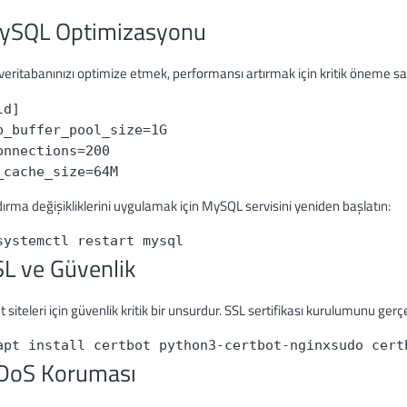
MySQL Optimizasyonu
eritabanınızı optimize etmek, performansı artırmak için kritik öneme sah
ld]
b_buffer_pool_size=1G
onnections=200
_cache_size=64M
ırma değişikliklerini uygulamak için MySQL servisini yeniden başlatın:
systemctl restart mysql
SL ve Güvenlik
t siteleri için güvenlik kritik bir unsurdur. SSL sertifikası kurulumunu gerçe
apt install certbot python3-certbot-nginx
sudo cert
DoS Koruması