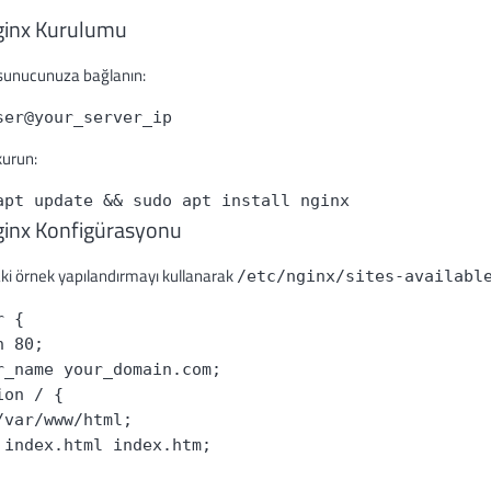
ginx Kurulumu
 sunucunuza bağlanın:
ser@your_server_ip
kurun:
apt update && sudo apt install nginx
ginx Konfigürasyonu
ki örnek yapılandırmayı kullanarak
/etc/nginx/sites-availabl
r {
n 80;
r_name your_domain.com;
ion / {
/var/www/html;
 index.html index.htm;