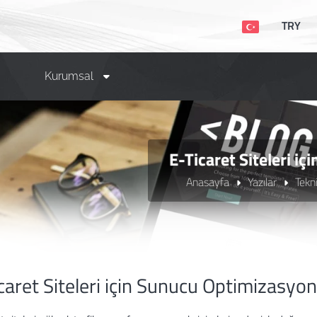
TRY
Kurumsal
E-Ticaret Siteleri i
Anasayfa
Yazılar
Tekn
caret Siteleri için Sunucu Optimizasyo