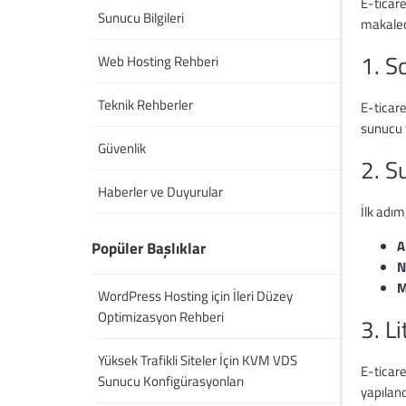
E-ticare
Sunucu Bilgileri
makaled
1. S
Web Hosting Rehberi
Teknik Rehberler
E-ticare
sunucu 
Güvenlik
2. S
Haberler ve Duyurular
İlk adım
A
Popüler Başlıklar
N
M
WordPress Hosting için İleri Düzey
Optimizasyon Rehberi
3. L
Yüksek Trafikli Siteler İçin KVM VDS
E-ticare
Sunucu Konfigürasyonları
yapılandı