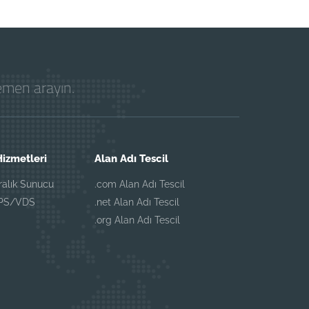
hemen arayın.
izmetleri
Alan Adı Tescil
iralık Sunucu
.com Alan Adı Tescil
VPS/VDS
.net Alan Adı Tescil
.org Alan Adı Tescil