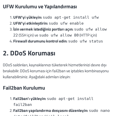
UFW Kurulumu ve Yapılandırması
UFW'yi yükleyin:
sudo apt-get install ufw
UFW'yi etkinleştirin:
sudo ufw enable
İzin vermek istediğiniz portları açın:
sudo ufw allow
(SSH için) ve
(HTTP için)
22
sudo ufw allow 80
Firewall durumunu kontrol edin:
sudo ufw status
2. DDoS Koruması
DDoS saldırıları, kaynaklarınızı tüketerek hizmetlerinizi devre dışı
bırakabilir. DDoS koruması için fail2ban ve iptables kombinasyonu
kullanabilirsiniz. Aşağıdaki adımları izleyin:
Fail2ban Kurulumu
Fail2ban'ı yükleyin:
sudo apt-get install
fail2ban
Fail2ban yapılandırma dosyasını düzenleyin:
sudo nano