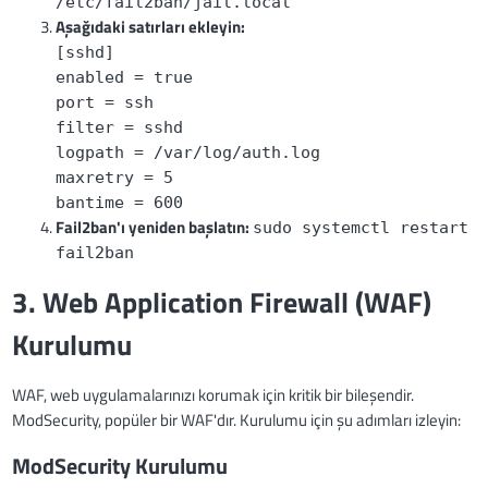
/etc/fail2ban/jail.local
Aşağıdaki satırları ekleyin:
[sshd]
enabled = true
port = ssh
filter = sshd
logpath = /var/log/auth.log
maxretry = 5
bantime = 600
Fail2ban'ı yeniden başlatın:
sudo systemctl restart
fail2ban
3. Web Application Firewall (WAF)
Kurulumu
WAF, web uygulamalarınızı korumak için kritik bir bileşendir.
ModSecurity, popüler bir WAF'dır. Kurulumu için şu adımları izleyin:
ModSecurity Kurulumu