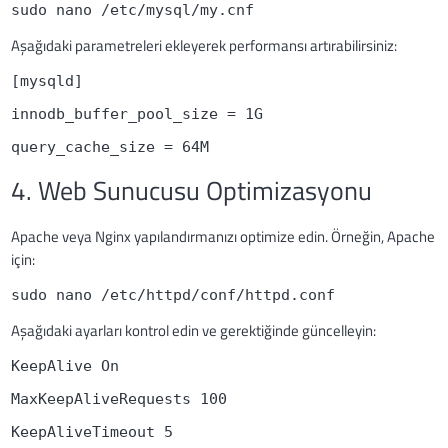
sudo nano /etc/mysql/my.cnf
Aşağıdaki parametreleri ekleyerek performansı artırabilirsiniz:
[mysqld]
innodb_buffer_pool_size = 1G
query_cache_size = 64M
4. Web Sunucusu Optimizasyonu
Apache veya Nginx yapılandırmanızı optimize edin. Örneğin, Apache
için:
sudo nano /etc/httpd/conf/httpd.conf
Aşağıdaki ayarları kontrol edin ve gerektiğinde güncelleyin:
KeepAlive On
MaxKeepAliveRequests 100
KeepAliveTimeout 5