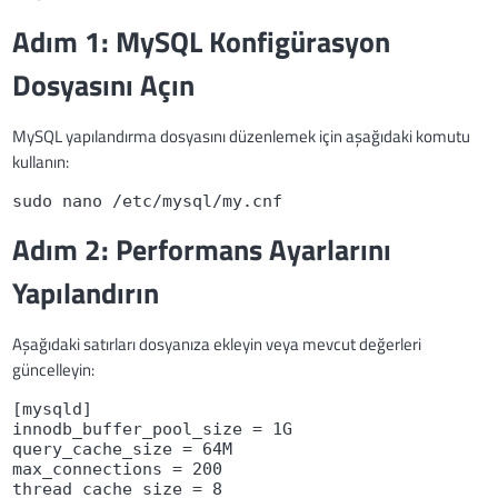
Adım 1: MySQL Konfigürasyon
Dosyasını Açın
MySQL yapılandırma dosyasını düzenlemek için aşağıdaki komutu
kullanın:
sudo nano /etc/mysql/my.cnf
Adım 2: Performans Ayarlarını
Yapılandırın
Aşağıdaki satırları dosyanıza ekleyin veya mevcut değerleri
güncelleyin:
[mysqld]

innodb_buffer_pool_size = 1G

query_cache_size = 64M

max_connections = 200
