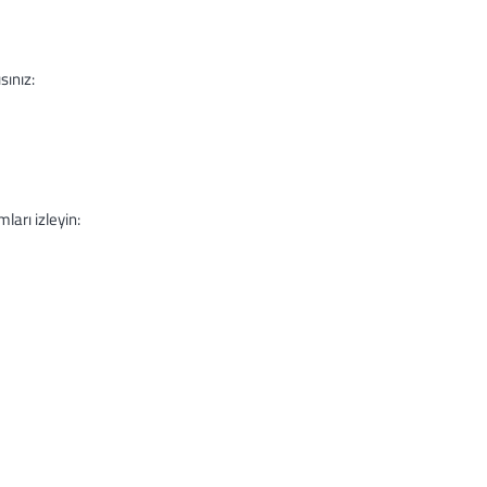
ınız:
arı izleyin: