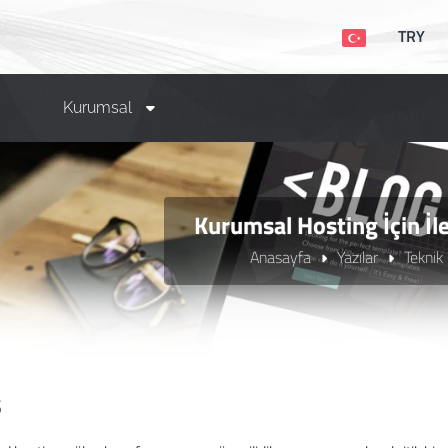
TRY
Kurumsal
Kurumsal Hosting İçin İl
Anasayfa
Yazılar
Teknik
ş