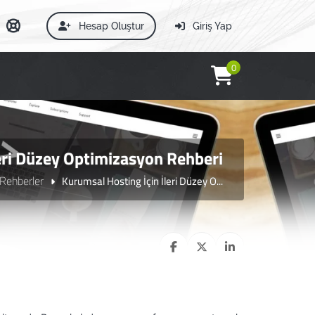
Hesap Oluştur
Giriş Yap
0
eri Düzey Optimizasyon Rehberi
 Rehberler
Kurumsal Hosting İçin İleri Düzey O...