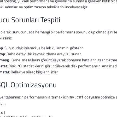
l hosting, yüksek performans ve güvenilirlik sunması gereken kritik bir
ekli adımları ve optimizasyon tekniklerini inceleyeceğiz.
cu Sorunları Tespiti
 olarak, sunucunuzda herhangi bir performans sorunu olup olmadığını tes
lirsiniz:
op
: Sunucudaki işlemci ve bellek kullanımını gösterir.
top
: Daha detaylı bir kaynak izleme arayüzü sunar.
mesg
: Kernel mesajlarını görüntüleyerek donanım hatalarını tespit etme
ostat
: Disk I/O istatistiklerini görüntüleyerek disk performansını analiz ed
mstat
: Bellek ve süreç bilgilerini izler.
QL Optimizasyonu
eritabanınızın performansını artırmak için
dosyasını optimize e
my.cnf
dır:
d]
