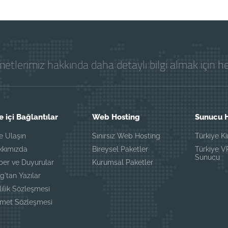
etlerimiz hakkında daha detaylı bilgi almak için 
e içi Bağlantılar
Web Hosting
Sunucu H
e Ulaşın
Sınırsız Web Hosting
Türkiye K
kkımızda
Bireysel Paketler
Türkiye 
Sunucu
ber ve Duyurular
Kurumsal Paketler
g'tan Yazılar
lilik Sözleşmesi
zmet Sözleşmesi