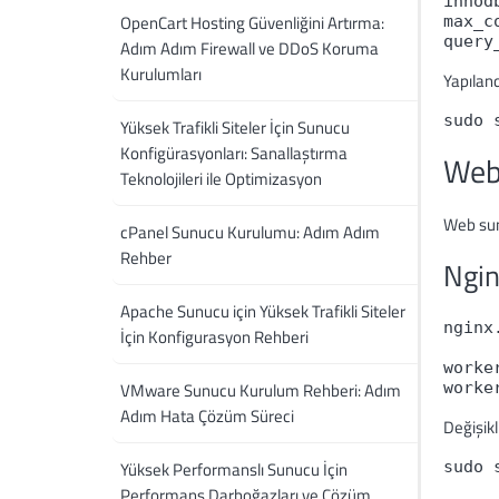
innod
OpenCart Hosting Güvenliğini Artırma:
max_c
Adım Adım Firewall ve DDoS Koruma
Kurulumları
Yapılan
Yüksek Trafikli Siteler İçin Sunucu
Konfigürasyonları: Sanallaştırma
Web
Teknolojileri ile Optimizasyon
Web sun
cPanel Sunucu Kurulumu: Adım Adım
Rehber
Ngin
Apache Sunucu için Yüksek Trafikli Siteler
nginx
İçin Konfigurasyon Rehberi
worke
VMware Sunucu Kurulum Rehberi: Adım
Adım Hata Çözüm Süreci
Değişikl
Yüksek Performanslı Sunucu İçin
Performans Darboğazları ve Çözüm