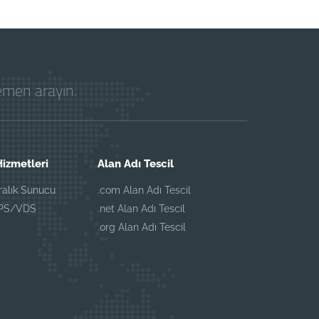
hemen arayın.
izmetleri
Alan Adı Tescil
iralık Sunucu
.com Alan Adı Tescil
VPS/VDS
.net Alan Adı Tescil
.org Alan Adı Tescil