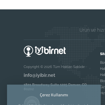
Ürün ve hizm
Sit
Biz
Copyright © 2026 Tüm Hakları Saklıdır.
Ha
info@iyibir.net
Ha
Blo
1801 Broadway Suite 1225 Denver, CO
Giz
80202
Hi
Çerez Kullanımı