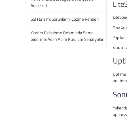
Lite
Analizleri
LiteSpe
SSH Erişimi Sorunlarını Çözme Rehberi
Yazılım Geliştirme Ortamında Sorun
Yapıland
Giderme: Adım Adım Kurulum Senaryoları
Upti
Uptime s
unutmay
Son
Yukarıda
optimiza