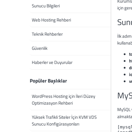
Kurumsa
Sunucu Bilgileri
için ger
Sunu
Web Hosting Rehberi
Teknik Rehberler
İlk adım
kullanabi
Güvenlik
t
h
Haberler ve Duyurular
d
i
Popüler Başlıklar
v
MyS
WordPress Hosting için İleri Düzey
Optimizasyon Rehberi
MySQL v
almakta
Yüksek Trafikli Siteler İçin KVM VDS
Sunucu Konfigürasyonları
[mysql