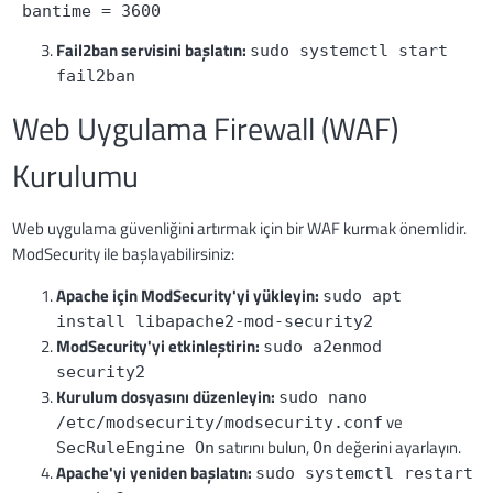
 bantime = 3600
Fail2ban servisini başlatın:
sudo systemctl start
fail2ban
Web Uygulama Firewall (WAF)
Kurulumu
Web uygulama güvenliğini artırmak için bir WAF kurmak önemlidir.
ModSecurity ile başlayabilirsiniz:
Apache için ModSecurity'yi yükleyin:
sudo apt
install libapache2-mod-security2
ModSecurity'yi etkinleştirin:
sudo a2enmod
security2
Kurulum dosyasını düzenleyin:
sudo nano
ve
/etc/modsecurity/modsecurity.conf
satırını bulun,
değerini ayarlayın.
SecRuleEngine On
On
Apache'yi yeniden başlatın:
sudo systemctl restart