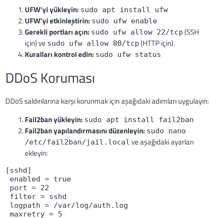
UFW'yi yükleyin:
sudo apt install ufw
UFW'yi etkinleştirin:
sudo ufw enable
Gerekli portları açın:
(SSH
sudo ufw allow 22/tcp
için) ve
(HTTP için).
sudo ufw allow 80/tcp
Kuralları kontrol edin:
sudo ufw status
DDoS Koruması
DDoS saldırılarına karşı korunmak için aşağıdaki adımları uygulayın:
Fail2ban yükleyin:
sudo apt install fail2ban
Fail2ban yapılandırmasını düzenleyin:
sudo nano
ve aşağıdaki ayarları
/etc/fail2ban/jail.local
ekleyin:
[sshd] 
 enabled = true 
 port = 22 
 filter = sshd 
 logpath = /var/log/auth.log 
 maxretry = 5 