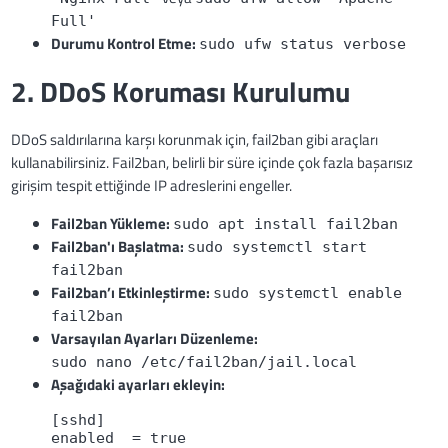
Full'
Durumu Kontrol Etme:
sudo ufw status verbose
2. DDoS Koruması Kurulumu
DDoS saldırılarına karşı korunmak için, fail2ban gibi araçları
kullanabilirsiniz. Fail2ban, belirli bir süre içinde çok fazla başarısız
girişim tespit ettiğinde IP adreslerini engeller.
Fail2ban Yükleme:
sudo apt install fail2ban
Fail2ban'ı Başlatma:
sudo systemctl start
fail2ban
Fail2ban’ı Etkinleştirme:
sudo systemctl enable
fail2ban
Varsayılan Ayarları Düzenleme:
sudo nano /etc/fail2ban/jail.local
Aşağıdaki ayarları ekleyin:
[sshd]
enabled  = true