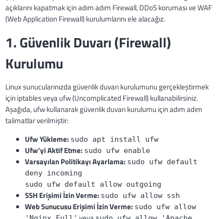
açıklarını kapatmak için adım adım Firewall, DDoS koruması ve WAF
(Web Application Firewall) kurulumlarını ele alacağız.
1. Güvenlik Duvarı (Firewall)
Kurulumu
Linux sunucularınızda güvenlik duvarı kurulumunu gerçekleştirmek
için iptables veya ufw (Uncomplicated Firewall) kullanabilirsiniz.
Aşağıda, ufw kullanarak güvenlik duvarı kurulumu için adım adım
talimatlar verilmiştir:
Ufw Yükleme:
sudo apt install ufw
Ufw’yi Aktif Etme:
sudo ufw enable
Varsayılan Politikayı Ayarlama:
sudo ufw default
deny incoming
sudo ufw default allow outgoing
SSH Erişimi İzin Verme:
sudo ufw allow ssh
Web Sunucusu Erişimi İzin Verme:
sudo ufw allow
veya
'Nginx Full'
sudo ufw allow 'Apache