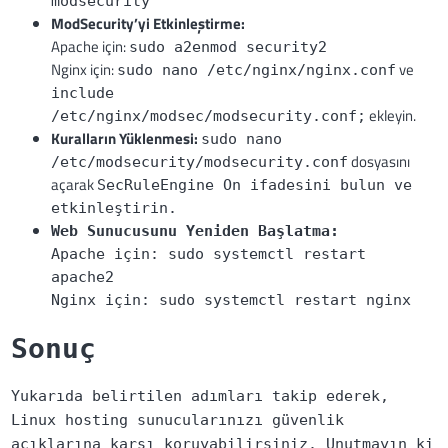
modsecurity
ModSecurity’yi Etkinleştirme:
Apache için:
sudo a2enmod security2
Nginx için:
ve
sudo nano /etc/nginx/nginx.conf
include
ekleyin.
/etc/nginx/modsec/modsecurity.conf;
Kuralların Yüklenmesi:
sudo nano
dosyasını
/etc/modsecurity/modsecurity.conf
açarak
SecRuleEngine On ifadesini bulun ve
etkinleştirin.
Web Sunucusunu Yeniden Başlatma:
Apache için:
sudo systemctl restart
apache2
Nginx için:
sudo systemctl restart nginx
Sonuç
Yukarıda belirtilen adımları takip ederek,
Linux hosting sunucularınızı güvenlik
açıklarına karşı koruyabilirsiniz. Unutmayın ki