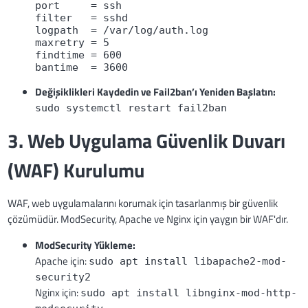
port     = ssh
filter   = sshd
logpath  = /var/log/auth.log
maxretry = 5
findtime = 600
bantime  = 3600
Değişiklikleri Kaydedin ve Fail2ban’ı Yeniden Başlatın:
sudo systemctl restart fail2ban
3. Web Uygulama Güvenlik Duvarı
(WAF) Kurulumu
WAF, web uygulamalarını korumak için tasarlanmış bir güvenlik
çözümüdür. ModSecurity, Apache ve Nginx için yaygın bir WAF'dır.
ModSecurity Yükleme:
Apache için:
sudo apt install libapache2-mod-
security2
Nginx için:
sudo apt install libnginx-mod-http-