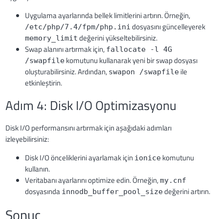
Uygulama ayarlarında bellek limitlerini artırın. Örneğin,
dosyasını güncelleyerek
/etc/php/7.4/fpm/php.ini
değerini yükseltebilirsiniz.
memory_limit
Swap alanını artırmak için,
fallocate -l 4G
komutunu kullanarak yeni bir swap dosyası
/swapfile
oluşturabilirsiniz. Ardından,
ile
swapon /swapfile
etkinleştirin.
Adım 4: Disk I/O Optimizasyonu
Disk I/O performansını artırmak için aşağıdaki adımları
izleyebilirsiniz:
Disk I/O önceliklerini ayarlamak için
komutunu
ionice
kullanın.
Veritabanı ayarlarını optimize edin. Örneğin,
my.cnf
dosyasında
değerini artırın.
innodb_buffer_pool_size
Sonuç