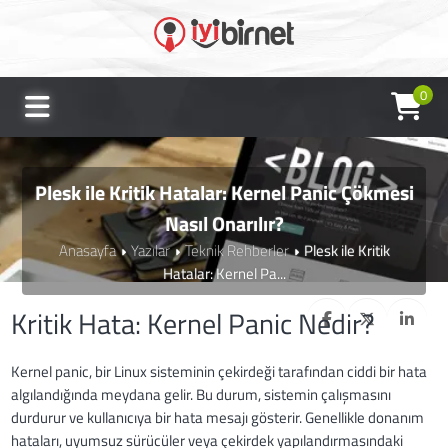
0
Plesk ile Kritik Hatalar: Kernel Panic Çökmesi
Nasıl Onarılır?
Anasayfa
Yazılar
Teknik Rehberler
Plesk ile Kritik
Hatalar: Kernel Pa...
Kritik Hata: Kernel Panic Nedir?
Kernel panic, bir Linux sisteminin çekirdeği tarafından ciddi bir hata
algılandığında meydana gelir. Bu durum, sistemin çalışmasını
durdurur ve kullanıcıya bir hata mesajı gösterir. Genellikle donanım
hataları, uyumsuz sürücüler veya çekirdek yapılandırmasındaki