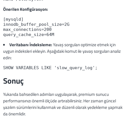
Önerilen Konfigürasyon:
[mysqld]

innodb_buffer_pool_size=2G

max_connections=200

query_cache_size=64M
Veritabanı İndeksleme:
Yavaş sorguları optimize etmek için
uygun indeksleri ekleyin. Aşağıdaki komut ile yavaş sorguları analiz
edin:
SHOW VARIABLES LIKE 'slow_query_log';
Sonuç
Yukarıda bahsedilen adımları uygulayarak, premium sunucu
performansınızı önemli ölçüde artırabilirsiniz. Her zaman güncel
yazılım sürümlerini kullanmak ve düzenli olarak yedekleme yapmak
da önemlidir.