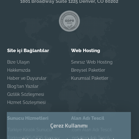
1801 Broadway Suite 1225 Denver, CO 80202
Site içi Bağlantılar
Web Hosting
Bize Ulaşın
Sınırsız Web Hosting
Hakkımızda
Bireysel Paketler
Haber ve Duyurular
Kurumsal Paketler
Blog'tan Yazılar
Gizlilik Sözleşmesi
Hizmet Sözleşmesi
Sunucu Hizmetleri
Alan Adı Tescil
Çerez Kullanımı
Türkiye Kiralık Sunucu
.com Alan Adı Tescil
Türkiye VPS/VDS Sunucu
.net Alan Adı Tescil