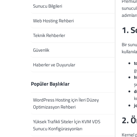
Premium
Sunucu Bilgileri
sunucul
adımları
Web Hosting Rehberi
1. S
Teknik Rehberler
Bir sun
Güvenlik
kullanıla
t
Haberler ve Duyurular
g
h
Popüler Başlıklar
ş
d
k
WordPress Hosting için İleri Düzey
j
Optimizasyon Rehberi
2. Ö
Yüksek Trafikli Siteler İçin KVM VDS
Sunucu Konfigürasyonları
Kernel p