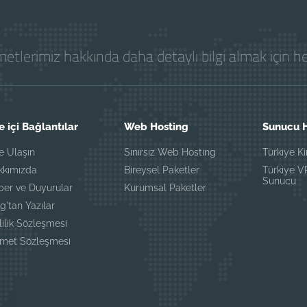
etlerimiz hakkında daha detaylı bilgi almak için 
e içi Bağlantılar
Web Hosting
Sunucu H
e Ulaşın
Sınırsız Web Hosting
Türkiye K
kkımızda
Bireysel Paketler
Türkiye 
Sunucu
ber ve Duyurular
Kurumsal Paketler
g'tan Yazılar
lilik Sözleşmesi
zmet Sözleşmesi