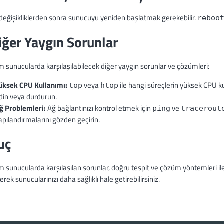
 değişikliklerden sonra sunucuyu yeniden başlatmak gerekebilir.
reboo
iğer Yaygın Sorunlar
 sunucularda karşılaşılabilecek diğer yaygın sorunlar ve çözümleri:
üksek CPU Kullanımı:
veya
ile hangi süreçlerin yüksek CPU ku
top
htop
din veya durdurun.
ğ Problemleri:
Ağ bağlantınızı kontrol etmek için
ve
ping
tracerout
apılandırmalarını gözden geçirin.
uç
sunucularda karşılaşılan sorunlar, doğru tespit ve çözüm yöntemleri ile etk
erek sunucularınızı daha sağlıklı hale getirebilirsiniz.