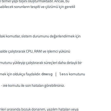
 temel yapı taşını oluşturmaktadır. Ancak, bu
ilecek sorunların tespiti ve çözümü için gerekli
ıdaki komutlar, sistem durumunu değerlendirmek için
lde çalıştırarak CPU, RAM ve işlemci yükünü
utunu yükleyip çalıştırarak süreçleri daha detaylı bir
tmek için oldukça faydalıdır.
komutunu
dmesg | less
komutu ile son hataları görebilirsiniz.
 -xe
nleri arasında bozuk donanım, yazılım hataları veya