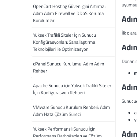
uyumsuzl
OpenCart Hosting Güvenliğini Artırma:
Adım Adım Firewall ve DDoS Koruma
Adım
Kurulumları
İlk olar
Yüksek Trafikli Siteler İçin Sunucu
Konfigürasyonları: Sanallaştırma
Adım
Teknolojileri ile Optimizasyon
Donanımd
cPanel Sunucu Kurulumu: Adım Adım
Rehber
m
Adım
Apache Sunucu için Yüksek Trafikli Siteler
İçin Konfigurasyon Rehberi
Sunucuda
VMware Sunucu Kurulum Rehberi: Adım
a
Adım Hata Çözüm Süreci
y
Yüksek Performanslı Sunucu İçin
Adım
Performans Darboğazları ve Çözüm