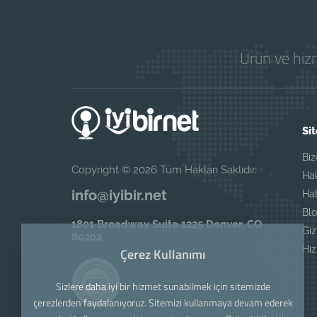
Ürün ve hizm
Sit
Biz
Copyright © 2026 Tüm Hakları Saklıdır.
Ha
info@iyibir.net
Ha
Blo
1801 Broadway Suite 1225 Denver, CO
Giz
80202
Hi
Çerez Kullanımı
Sizlere daha iyi bir hizmet sunabilmek için sitemizde
çerezlerden faydalanıyoruz. Sitemizi kullanmaya devam ederek