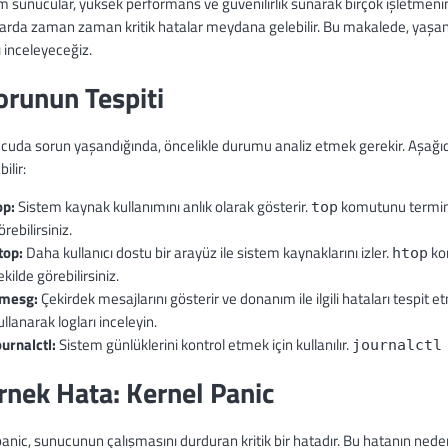
 sunucular, yüksek performans ve güvenilirlik sunarak birçok işletmenin
arda zaman zaman kritik hatalar meydana gelebilir. Bu makalede, yaşanab
 inceleyeceğiz.
orunun Tespiti
ucuda sorun yaşandığında, öncelikle durumu analiz etmek gerekir. Aşağ
bilir:
op:
Sistem kaynak kullanımını anlık olarak gösterir.
komutunu termina
top
örebilirsiniz.
top:
Daha kullanıcı dostu bir arayüz ile sistem kaynaklarını izler.
kom
htop
ekilde görebilirsiniz.
mesg:
Çekirdek mesajlarını gösterir ve donanım ile ilgili hataları tespit e
ullanarak logları inceleyin.
ournalctl:
Sistem günlüklerini kontrol etmek için kullanılır.
journalctl
rnek Hata: Kernel Panic
anic, sunucunun çalışmasını durduran kritik bir hatadır. Bu hatanın nede