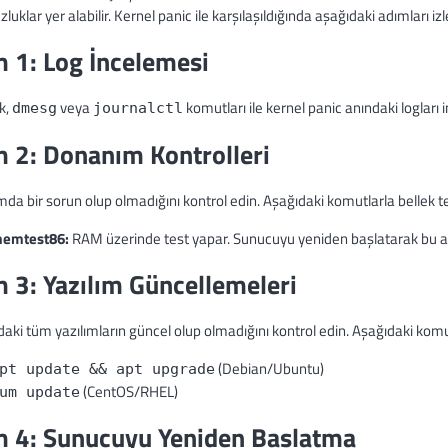
uklar yer alabilir. Kernel panic ile karşılaşıldığında aşağıdaki adımları izl
 1: Log İncelemesi
ak,
veya
komutları ile kernel panic anındaki logları i
dmesg
journalctl
 2: Donanım Kontrolleri
a bir sorun olup olmadığını kontrol edin. Aşağıdaki komutlarla bellek test
emtest86:
RAM üzerinde test yapar. Sunucuyu yeniden başlatarak bu aracı
 3: Yazılım Güncellemeleri
ki tüm yazılımların güncel olup olmadığını kontrol edin. Aşağıdaki komut
(Debian/Ubuntu)
pt update && apt upgrade
(CentOS/RHEL)
um update
 4: Sunucuyu Yeniden Başlatma