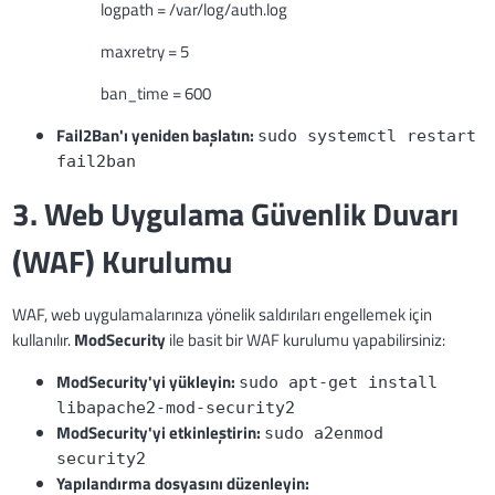
logpath = /var/log/auth.log
maxretry = 5
ban_time = 600
Fail2Ban'ı yeniden başlatın:
sudo systemctl restart
fail2ban
3. Web Uygulama Güvenlik Duvarı
(WAF) Kurulumu
WAF, web uygulamalarınıza yönelik saldırıları engellemek için
kullanılır.
ModSecurity
ile basit bir WAF kurulumu yapabilirsiniz:
ModSecurity'yi yükleyin:
sudo apt-get install
libapache2-mod-security2
ModSecurity'yi etkinleştirin:
sudo a2enmod
security2
Yapılandırma dosyasını düzenleyin: