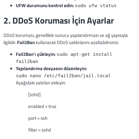
UFW durumunu kontrol edin:
sudo ufw status
2. DDoS Koruması İçin Ayarlar
DDoS koruması, genellikle sunucu yapılandırması ve ağ yapısıyla
ilgilidir.
Fail2Ban
kullanarak DDoS saldırılarını azaltabilirsiniz:
Fail2Ban'ı yükleyin:
sudo apt-get install
fail2ban
Yapılandırma dosyasını düzenleyin:
sudo nano /etc/fail2ban/jail.local
Aşağıdaki satırları ekleyin:
[sshd]
enabled = true
port = ssh
filter = sshd