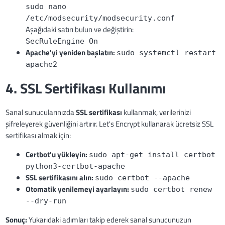
sudo nano
/etc/modsecurity/modsecurity.conf
Aşağıdaki satırı bulun ve değiştirin:
SecRuleEngine On
Apache'yi yeniden başlatın:
sudo systemctl restart
apache2
4. SSL Sertifikası Kullanımı
Sanal sunucularınızda
SSL sertifikası
kullanmak, verilerinizi
şifreleyerek güvenliğini artırır. Let's Encrypt kullanarak ücretsiz SSL
sertifikası almak için:
Certbot'u yükleyin:
sudo apt-get install certbot
python3-certbot-apache
SSL sertifikasını alın:
sudo certbot --apache
Otomatik yenilemeyi ayarlayın:
sudo certbot renew
--dry-run
Sonuç:
Yukarıdaki adımları takip ederek sanal sunucunuzun