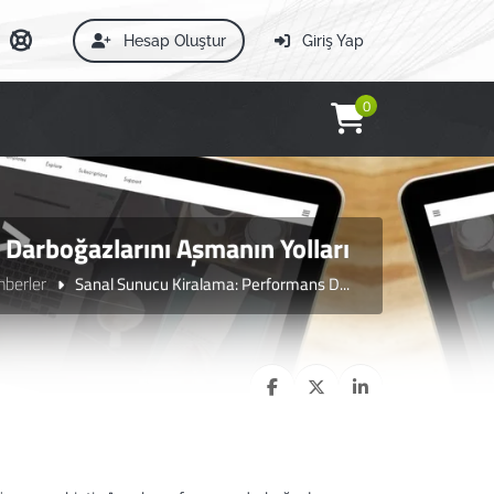
Hesap Oluştur
Giriş Yap
0
Darboğazlarını Aşmanın Yolları
hberler
Sanal Sunucu Kiralama: Performans D...