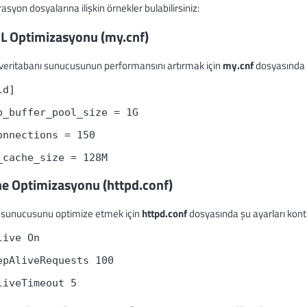
asyon dosyalarına ilişkin örnekler bulabilirsiniz:
 Optimizasyonu (my.cnf)
eritabanı sunucusunun performansını artırmak için
my.cnf
dosyasında a
ld]
b_buffer_pool_size = 1G
onnections = 150
_cache_size = 128M
e Optimizasyonu (httpd.conf)
sunucusunu optimize etmek için
httpd.conf
dosyasında şu ayarları kontr
live On
epAliveRequests 100
liveTimeout 5