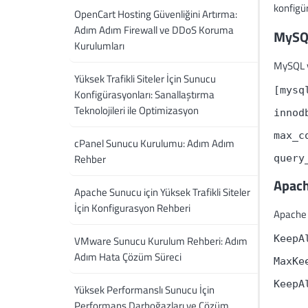
konfigür
OpenCart Hosting Güvenliğini Artırma:
Adım Adım Firewall ve DDoS Koruma
MySQL
Kurulumları
MySQL v
Yüksek Trafikli Siteler İçin Sunucu
[mysq
Konfigürasyonları: Sanallaştırma
Teknolojileri ile Optimizasyon
innod
max_c
cPanel Sunucu Kurulumu: Adım Adım
Rehber
query
Apach
Apache Sunucu için Yüksek Trafikli Siteler
İçin Konfigurasyon Rehberi
Apache 
KeepA
VMware Sunucu Kurulum Rehberi: Adım
Adım Hata Çözüm Süreci
MaxKe
KeepA
Yüksek Performanslı Sunucu İçin
Performans Darboğazları ve Çözüm