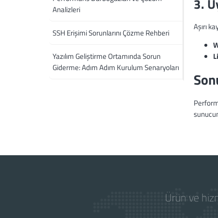
3. U
Analizleri
Aşırı k
SSH Erişimi Sorunlarını Çözme Rehberi
W
Yazılım Geliştirme Ortamında Sorun
L
Giderme: Adım Adım Kurulum Senaryoları
Son
Performa
sunucunu
Ürün ve hizm