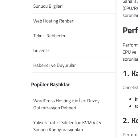
Sanal s
Sunucu Bilgileri
(CPU/RA
sorunlar
Web Hosting Rehberi
Per
Teknik Rehberler
Performa
Güvenlik
CPU ve 
sorunlar
Haberler ve Duyurular
1. K
Popüler Başlıklar
Öncelik
h
WordPress Hosting için İleri Düzey
t
Optimizasyon Rehberi
2. K
Yüksek Trafikli Siteler İçin KVM VDS
Sunucu Konfigürasyonları
Performa