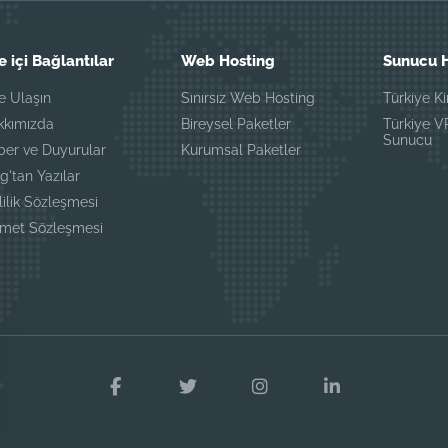
e içi Bağlantılar
Web Hosting
Sunucu H
e Ulaşın
Sınırsız Web Hosting
Türkiye K
kkımızda
Bireysel Paketler
Türkiye 
Sunucu
ber ve Duyurular
Kurumsal Paketler
g'tan Yazılar
lilik Sözleşmesi
zmet Sözleşmesi