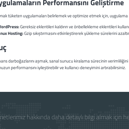
ygulamaların Performansını Geliştirme
aynak tüketen uygulamaları belirlemek ve optimize etmek için, uygulama 
ordPress:
Gereksiz eklentileri kaldırın ve önbellekleme eklentileri kullan
inux Hosting:
Gzip sıkıştırmasını etkinleştirerek yükleme sürelerini azaltı
uç
ns darboğazlarını aşmak, sanal sunucu kiralama sürecinin verimliliğini art
zun performansını iyileştirebilir ve kullanıcı deneyimini artırabilirsiniz.
etlerimiz hakkında daha detaylı bilgi almak için 