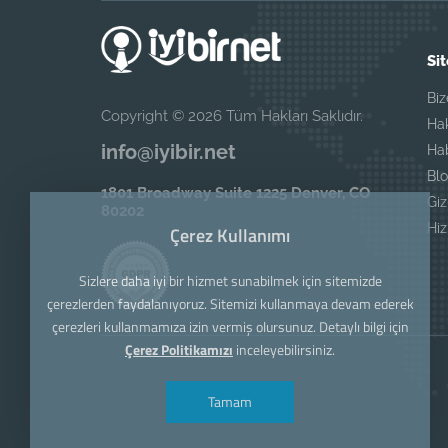
Sit
Biz
Copyright © 2026 Tüm Hakları Saklıdır.
Ha
info@iyibir.net
Ha
Blo
1801 Broadway Suite 1225 Denver, CO
Giz
80202
Hi
Çerez Kullanımı
Sizlere daha iyi bir hizmet sunabilmek için sitemizde
çerezlerden faydalanıyoruz. Sitemizi kullanmaya devam ederek
çerezleri kullanmamıza izin vermiş olursunuz. Detaylı bilgi için
Çerez Politikamızı
inceleyebilirsiniz.
Tamam