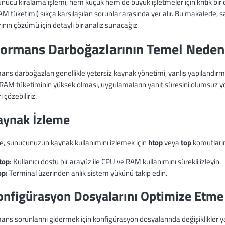
unucu kiralama işlemi, hem küçük hem de büyük işletmeler için kritik bi
M tüketimi) sıkça karşılaşılan sorunlar arasında yer alır. Bu makalede, 
ının çözümü için detaylı bir analiz sunacağız.
formans Darboğazlarının Temel Nedenl
ns darboğazları genellikle yetersiz kaynak yönetimi, yanlış yapılandırm
RAM tüketiminin yüksek olması, uygulamaların yanıt süresini olumsuz yön
ı çözebiliriz:
aynak İzleme
le, sunucunuzun kaynak kullanımını izlemek için
htop
veya
top
komutlarını
top:
Kullanıcı dostu bir arayüz ile CPU ve RAM kullanımını sürekli izleyin.
op:
Terminal üzerinden anlık sistem yükünü takip edin.
onfigürasyon Dosyalarını Optimize Etme
ns sorunlarını gidermek için konfigürasyon dosyalarında değişiklikler ya