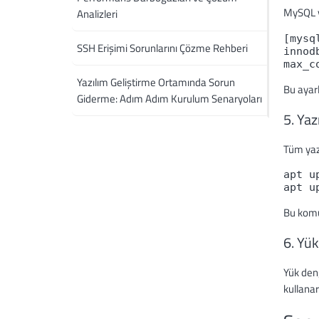
MySQL v
Analizleri
[mysq
SSH Erişimi Sorunlarını Çözme Rehberi
innod
max_c
Yazılım Geliştirme Ortamında Sorun
Bu ayarl
Giderme: Adım Adım Kurulum Senaryoları
5. Yaz
Tüm yazı
apt u
apt u
Bu komut
6. Yü
Yük deng
kullanar