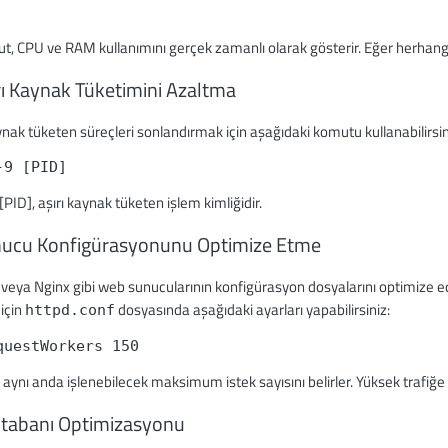
, CPU ve RAM kullanımını gerçek zamanlı olarak gösterir. Eğer herhangi bi
ırı Kaynak Tüketimini Azaltma
ynak tüketen süreçleri sonlandırmak için aşağıdaki komutu kullanabilirsin
-9 [PID]
PID], aşırı kaynak tüketen işlem kimliğidir.
nucu Konfigürasyonunu Optimize Etme
eya Nginx gibi web sunucularının konfigürasyon dosyalarını optimize ede
için
dosyasında aşağıdaki ayarları yapabilirsiniz:
httpd.conf
questWorkers 150
 aynı anda işlenebilecek maksimum istek sayısını belirler. Yüksek trafiğe sah
ritabanı Optimizasyonu