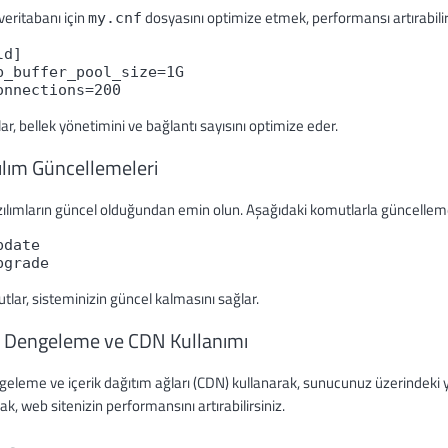
eritabanı için
dosyasını optimize etmek, performansı artırabilir
my.cnf
ld] 
b_buffer_pool_size=1G 
onnections=200
ar, bellek yönetimini ve bağlantı sayısını optimize eder.
ılım Güncellemeleri
lımların güncel olduğundan emin olun. Aşağıdaki komutlarla güncellemele
pdate 
pgrade
lar, sisteminizin güncel kalmasını sağlar.
k Dengeleme ve CDN Kullanımı
eleme ve içerik dağıtım ağları (CDN) kullanarak, sunucunuz üzerindeki yü
ak, web sitenizin performansını artırabilirsiniz.