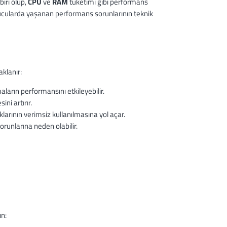
iri olup,
CPU
ve
RAM
tüketimi gibi performans
nucularda yaşanan performans sorunlarının teknik
klanır:
ların performansını etkileyebilir.
ni artırır.
rının verimsiz kullanılmasına yol açar.
runlarına neden olabilir.
ın: