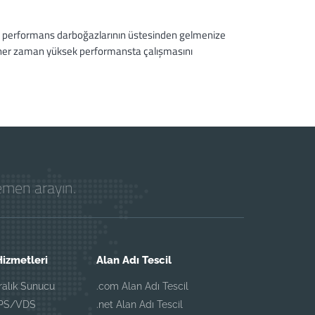
niz performans darboğazlarının üstesinden gelmenize
 her zaman yüksek performansta çalışmasını
hemen arayın.
izmetleri
Alan Adı Tescil
iralık Sunucu
.com Alan Adı Tescil
VPS/VDS
.net Alan Adı Tescil