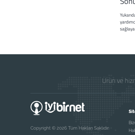
Son
Yukarıd
yardımc
sağlayac
Ürün ve hizm
Sit
Biz
Copyright © 2026 Tüm Hakları Saklıdır.
Ha