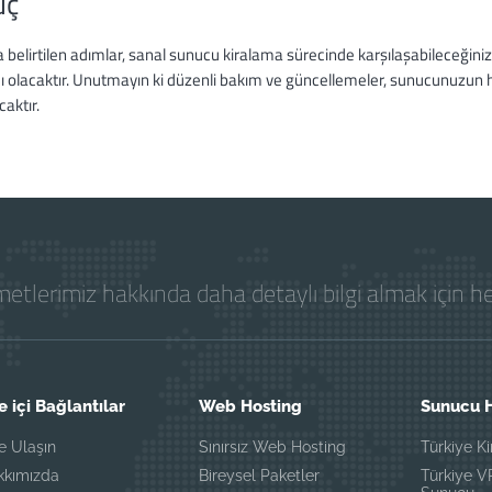
uç
a belirtilen adımlar, sanal sunucu kiralama sürecinde karşılaşabileceği
ı olacaktır. Unutmayın ki düzenli bakım ve güncellemeler, sunucunuzun
aktır.
etlerimiz hakkında daha detaylı bilgi almak için 
e içi Bağlantılar
Web Hosting
Sunucu H
e Ulaşın
Sınırsız Web Hosting
Türkiye K
kkımızda
Bireysel Paketler
Türkiye 