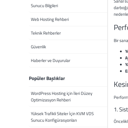
Sanal s
Sunucu Bilgileri
darboğa
nedenle
Web Hosting Rehberi
Perf
Teknik Rehberler
Bir san
Güvenlik
Y
A
Haberler ve Duyurular
Y
E
Popüler Başlıklar
Kesi
WordPress Hosting için İleri Düzey
Performa
Optimizasyon Rehberi
1. Si
Yüksek Trafikli Siteler İçin KVM VDS
Sunucu Konfigürasyonları
Öncelik