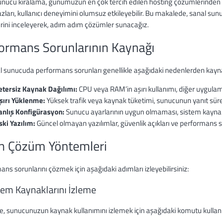
unucu kiralama, günümüzün en çok tercih edilen hosting çözümlerinden b
zları, kullanıcı deneyimini olumsuz etkileyebilir. Bu makalede, sanal su
rini inceleyerek, adım adım çözümler sunacağız.
ormans Sorunlarının Kaynağı
al sunucuda performans sorunları genellikle aşağıdaki nedenlerden kayna
etersiz Kaynak Dağılımı:
CPU veya RAM’in aşırı kullanımı, diğer uygulama
şırı Yüklenme:
Yüksek trafik veya kaynak tüketimi, sunucunun yanıt süresi
anlış Konfigürasyon:
Sunucu ayarlarının uygun olmaması, sistem kaynakla
ski Yazılım:
Güncel olmayan yazılımlar, güvenlik açıkları ve performans so
n Çözüm Yöntemleri
ns sorunlarını çözmek için aşağıdaki adımları izleyebilirsiniz:
stem Kaynaklarını İzleme
le, sunucunuzun kaynak kullanımını izlemek için aşağıdaki komutu kullan