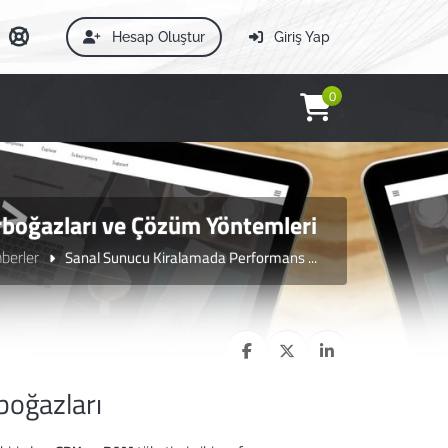
Hesap Oluştur
Giriş Yap
0
boğazları ve Çözüm Yöntemleri
berler
Sanal Sunucu Kiralamada Performans ...
boğazları