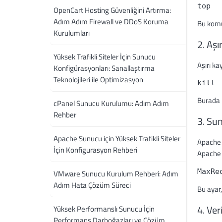
top
OpenCart Hosting Güvenliğini Artırma:
Adım Adım Firewall ve DDoS Koruma
Bu komut
Kurulumları
2. Aş
Yüksek Trafikli Siteler İçin Sunucu
Aşırı ka
Konfigürasyonları: Sanallaştırma
Teknolojileri ile Optimizasyon
kill 
Burada [
cPanel Sunucu Kurulumu: Adım Adım
Rehber
3. Su
Apache Sunucu için Yüksek Trafikli Siteler
Apache v
İçin Konfigurasyon Rehberi
Apache 
MaxRe
VMware Sunucu Kurulum Rehberi: Adım
Adım Hata Çözüm Süreci
Bu ayar,
4. Ve
Yüksek Performanslı Sunucu İçin
Performans Darboğazları ve Çözüm