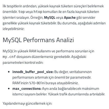
İlk tespitlerin ardından, yüksek kaynak tüketen süreçleri belirlemek
önemlidir.
veya
komutları ile en fazla kaynak tüketen
top
htop
işlemleri sıralayın. Örneğin,
MySQL
veya
Apache
gibi servisler
genellikle yüksek kaynak tüketebilir. Bu durumda, aşağıdaki adımları
izleyebilirsiniz:
MySQL Performans Analizi
MySQL’in yüksek RAM kullanımı ve performans sorunları için
dosyasını düzenlemeniz gerekebilir. Aşağıdaki
my.cnf
parametreleri kontrol edin:
innodb_buffer_pool_size:
Bu değer, veritabanınızın
performansını artırmak için önemli bir parametredir.
RAM’inizin %70-80’ini buraya atayabilirsiniz.
max_connections:
Aynı anda bağlanabilecek maksimum
istemci sayısını belirler. Yüksek trafik durumlarında artırılabilir.
Yapılandırmayı güncellemek için: