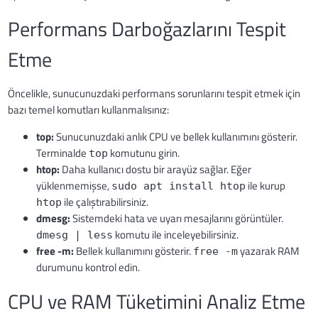
Performans Darboğazlarını Tespit
Etme
Öncelikle, sunucunuzdaki performans sorunlarını tespit etmek için
bazı temel komutları kullanmalısınız:
top:
Sunucunuzdaki anlık CPU ve bellek kullanımını gösterir.
Terminalde
komutunu girin.
top
htop:
Daha kullanıcı dostu bir arayüz sağlar. Eğer
yüklenmemişse,
ile kurup
sudo apt install htop
ile çalıştırabilirsiniz.
htop
dmesg:
Sistemdeki hata ve uyarı mesajlarını görüntüler.
komutu ile inceleyebilirsiniz.
dmesg | less
free -m:
Bellek kullanımını gösterir.
yazarak RAM
free -m
durumunu kontrol edin.
CPU ve RAM Tüketimini Analiz Etme