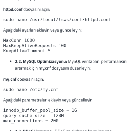
httpd.conf
dosyasını açın:
sudo nano /usr/local/lsws/conf/httpd.conf
Aşağıdaki ayarları ekleyin veya güncelleyin:
MaxConn 1000

MaxKeepAliveRequests 100

KeepAliveTimeout 5
2.2. MySQL Optimizasyonu:
MySQL veritabanı performansını
artırmak için my.cnf dosyasını düzenleyin:
my.cnf
dosyasını açın:
sudo nano /etc/my.cnf
Aşağıdaki parametreleri ekleyin veya güncelleyin:
innodb_buffer_pool_size = 1G

query_cache_size = 128M

max_connections = 200