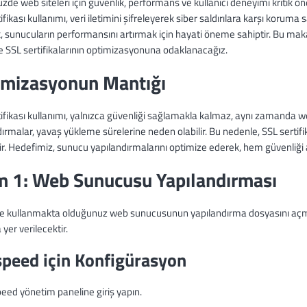
e web siteleri için güvenlik, performans ve kullanıcı deneyimi kritik önem
ifikası kullanımı, veri iletimini şifreleyerek siber saldırılara karşı kor
 sunucuların performansını artırmak için hayati öneme sahiptir. Bu makal
e SSL sertifikalarının optimizasyonuna odaklanacağız.
imizasyonun Mantığı
ifikası kullanımı, yalnızca güvenliği sağlamakla kalmaz, aynı zamanda we
ırmalar, yavaş yükleme sürelerine neden olabilir. Bu nedenle, SSL sertif
rir. Hedefimiz, sunucu yapılandırmalarını optimize ederek, hem güvenli
m 1: Web Sunucusu Yapılandırması
le kullanmakta olduğunuz web sunucusunun yapılandırma dosyasını açmalı
 yer verilecektir.
speed için Konfigürasyon
peed yönetim paneline giriş yapın.