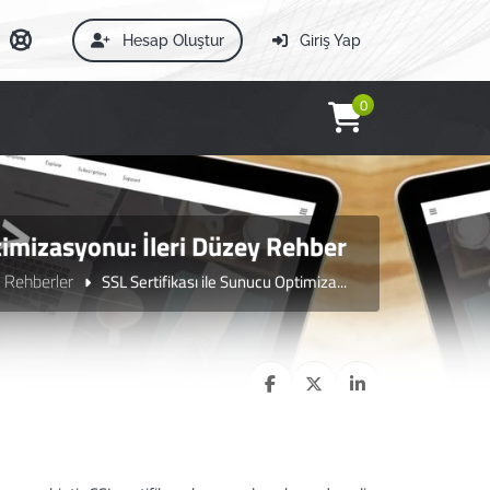
Hesap Oluştur
Giriş Yap
0
timizasyonu: İleri Düzey Rehber
k Rehberler
SSL Sertifikası ile Sunucu Optimiza...