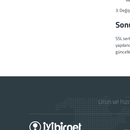
    m
3. Değiş
Son
SSL sert
yapıland
güncell
Ürün ve hizm