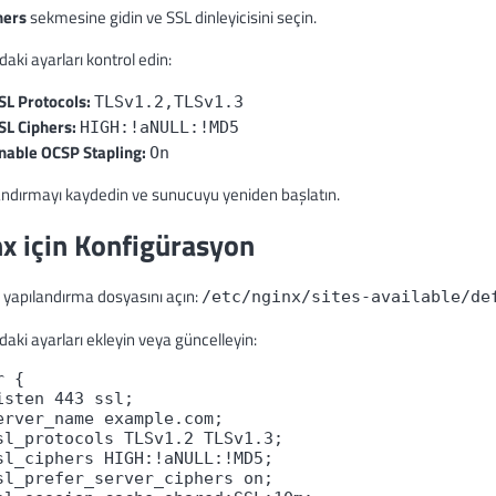
ners
sekmesine gidin ve SSL dinleyicisini seçin.
daki ayarları kontrol edin:
SL Protocols:
TLSv1.2,TLSv1.3
SL Ciphers:
HIGH:!aNULL:!MD5
nable OCSP Stapling:
On
landırmayı kaydedin ve sunucuyu yeniden başlatın.
x için Konfigürasyon
 yapılandırma dosyasını açın:
/etc/nginx/sites-available/de
daki ayarları ekleyin veya güncelleyin:
r {
isten 443 ssl;
erver_name example.com;
sl_protocols TLSv1.2 TLSv1.3;
sl_ciphers HIGH:!aNULL:!MD5;
sl_prefer_server_ciphers on;