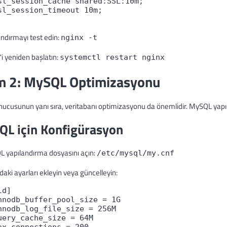
sl_session_cache shared:SSL:10m;
sl_session_timeout 10m;
andırmayı test edin:
nginx -t
'i yeniden başlatın:
systemctl restart nginx
m 2: MySQL Optimizasyonu
ucusunun yanı sıra, veritabanı optimizasyonu da önemlidir. MySQL yapıla
L için Konfigürasyon
L yapılandırma dosyasını açın:
/etc/mysql/my.cnf
daki ayarları ekleyin veya güncelleyin:
ld]
nnodb_buffer_pool_size = 1G
nnodb_log_file_size = 256M
uery_cache_size = 64M