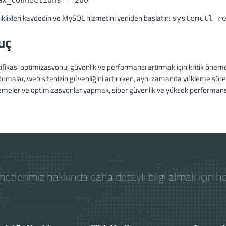
ax_connections = 200
iklikleri kaydedin ve MySQL hizmetini yeniden başlatın:
systemctl r
uç
ifikası optimizasyonu, güvenlik ve performansı artırmak için kritik önem
ırmalar, web sitenizin güvenliğini artırırken, aynı zamanda yükleme süre
emeler ve optimizasyonlar yapmak, siber güvenlik ve yüksek performans i
etlerimiz hakkında daha detaylı bilgi almak için 