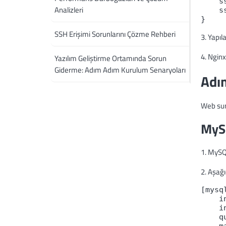
    s
Analizleri
    s
}
SSH Erişimi Sorunlarını Çözme Rehberi
3. Yapıl
4. Nginx
Yazılım Geliştirme Ortamında Sorun
Giderme: Adım Adım Kurulum Senaryoları
Adı
Web sun
MySQ
1. MySQ
2. Aşağı
[mysq
    i
    i
    q