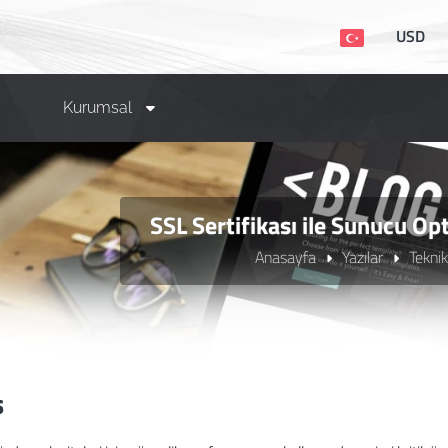
USD
Kurumsal
SSL Sertifikası ile Sunucu Op
Anasayfa
Yazılar
Tekni
ş