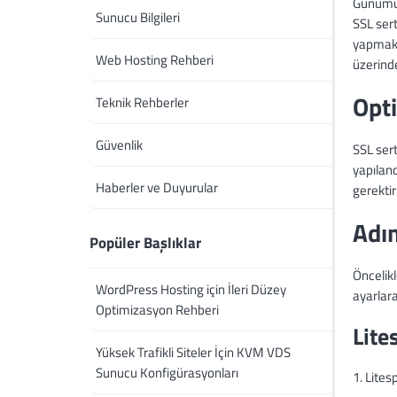
Günümüzd
Sunucu Bilgileri
SSL sert
yapmak,
Web Hosting Rehberi
üzerind
Opt
Teknik Rehberler
Güvenlik
SSL sert
yapıland
Haberler ve Duyurular
gerekti
Adı
Popüler Başlıklar
Öncelik
WordPress Hosting için İleri Düzey
ayarlara
Optimizasyon Rehberi
Lite
Yüksek Trafikli Siteler İçin KVM VDS
Sunucu Konfigürasyonları
1. Lites