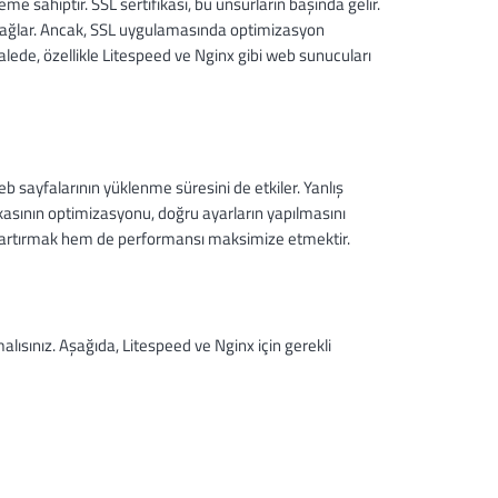
e sahiptir. SSL sertifikası, bu unsurların başında gelir.
uma sağlar. Ancak, SSL uygulamasında optimizasyon
ede, özellikle Litespeed ve Nginx gibi web sunucuları
b sayfalarının yüklenme süresini de etkiler. Yanlış
ikasının optimizasyonu, doğru ayarların yapılmasını
ği artırmak hem de performansı maksimize etmektir.
sınız. Aşağıda, Litespeed ve Nginx için gerekli