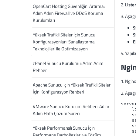
2.
Liste
OpenCart Hosting Güvenliğini Artırma:
Adım Adım Firewall ve DDoS Koruma
3. Aşağı
Kurulumları
S
Yüksek Trafikli Siteler İçin Sunucu
S
Konfigürasyonları: Sanallaştırma
E
Teknolojileri ile Optimizasyon
4. Yapı
cPanel Sunucu Kurulumu: Adım Adım
Ngin
Rehber
1. Nginx
Apache Sunucu için Yüksek Trafikli Siteler
İçin Konfigurasyon Rehberi
2. Aşağı
serve
VMware Sunucu Kurulum Rehberi: Adım
    l
Adım Hata Çözüm Süreci
    s
    s
    s
Yüksek Performanslı Sunucu İçin
    s
Performans Darboğazları ve Çözüm