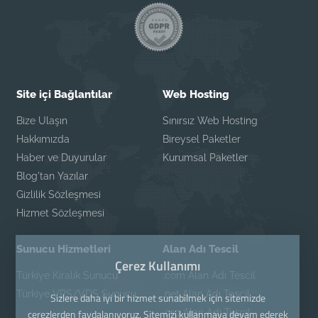
Site içi Bağlantılar
Web Hosting
Bize Ulaşın
Sınırsız Web Hosting
Hakkımızda
Bireysel Paketler
Haber ve Duyurular
Kurumsal Paketler
Blog'tan Yazılar
Gizlilik Sözleşmesi
Hizmet Sözleşmesi
Sunucu Hizmetleri
Alan Adı Tescil
Çerez Kullanımı
Türkiye Kiralık Sunucu
.com Alan Adı Tescil
Türkiye VPS/VDS Sunucu
.net Alan Adı Tescil
Sizlere daha iyi bir hizmet sunabilmek için sitemizde
.org Alan Adı Tescil
çerezlerden faydalanıyoruz. Sitemizi kullanmaya devam ederek