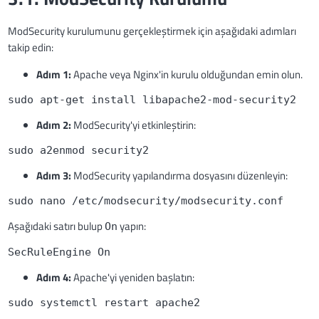
ModSecurity kurulumunu gerçekleştirmek için aşağıdaki adımları
takip edin:
Adım 1:
Apache veya Nginx'in kurulu olduğundan emin olun.
sudo apt-get install libapache2-mod-security2
Adım 2:
ModSecurity'yi etkinleştirin:
sudo a2enmod security2
Adım 3:
ModSecurity yapılandırma dosyasını düzenleyin:
sudo nano /etc/modsecurity/modsecurity.conf
Aşağıdaki satırı bulup
yapın:
On
SecRuleEngine On
Adım 4:
Apache'yi yeniden başlatın:
sudo systemctl restart apache2