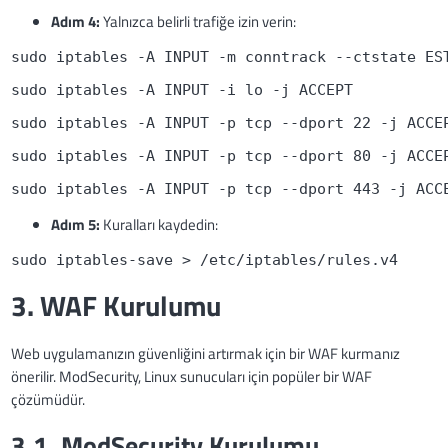
Adım 4:
Yalnızca belirli trafiğe izin verin:
sudo iptables -A INPUT -m conntrack --ctstate ES
sudo iptables -A INPUT -i lo -j ACCEPT
sudo iptables -A INPUT -p tcp --dport 22 -j ACCE
sudo iptables -A INPUT -p tcp --dport 80 -j ACCE
sudo iptables -A INPUT -p tcp --dport 443 -j ACC
Adım 5:
Kuralları kaydedin:
sudo iptables-save > /etc/iptables/rules.v4
3. WAF Kurulumu
Web uygulamanızın güvenliğini artırmak için bir WAF kurmanız
önerilir. ModSecurity, Linux sunucuları için popüler bir WAF
çözümüdür.
3.1. ModSecurity Kurulumu