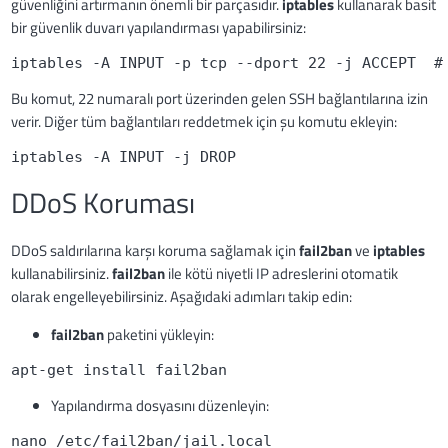
güvenliğini artırmanın önemli bir parçasıdır.
iptables
kullanarak basit
bir güvenlik duvarı yapılandırması yapabilirsiniz:
iptables -A INPUT -p tcp --dport 22 -j ACCEPT  #
Bu komut, 22 numaralı port üzerinden gelen SSH bağlantılarına izin
verir. Diğer tüm bağlantıları reddetmek için şu komutu ekleyin:
iptables -A INPUT -j DROP
DDoS Koruması
DDoS saldırılarına karşı koruma sağlamak için
fail2ban
ve
iptables
kullanabilirsiniz.
fail2ban
ile kötü niyetli IP adreslerini otomatik
olarak engelleyebilirsiniz. Aşağıdaki adımları takip edin:
fail2ban
paketini yükleyin:
apt-get install fail2ban
Yapılandırma dosyasını düzenleyin:
nano /etc/fail2ban/jail.local