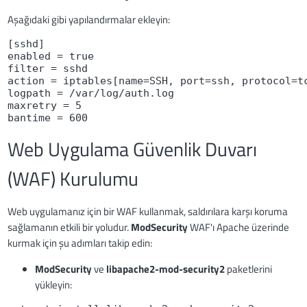
Aşağıdaki gibi yapılandırmalar ekleyin:
[sshd]

enabled = true

filter = sshd

action = iptables[name=SSH, port=ssh, protocol=tc
logpath = /var/log/auth.log

maxretry = 5

bantime = 600
Web Uygulama Güvenlik Duvarı
(WAF) Kurulumu
Web uygulamanız için bir WAF kullanmak, saldırılara karşı koruma
sağlamanın etkili bir yoludur.
ModSecurity
WAF'ı Apache üzerinde
kurmak için şu adımları takip edin:
ModSecurity
ve
libapache2-mod-security2
paketlerini
yükleyin: