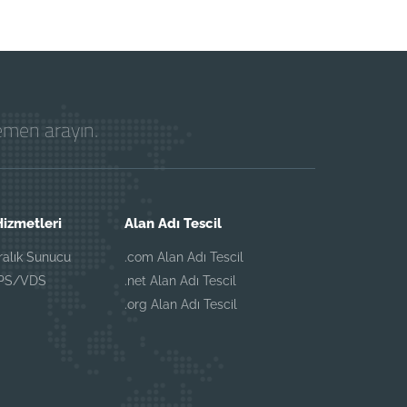
hemen arayın.
izmetleri
Alan Adı Tescil
iralık Sunucu
.com Alan Adı Tescil
VPS/VDS
.net Alan Adı Tescil
.org Alan Adı Tescil