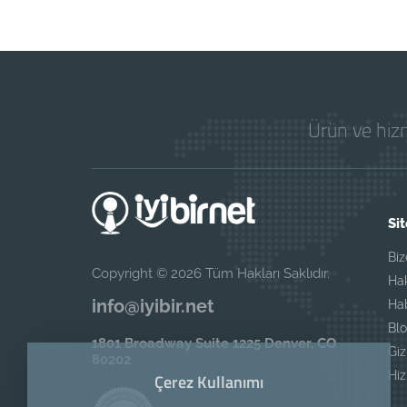
Ürün ve hizm
Sit
Biz
Copyright © 2026 Tüm Hakları Saklıdır.
Ha
info@iyibir.net
Ha
Blo
1801 Broadway Suite 1225 Denver, CO
Giz
80202
Hi
Çerez Kullanımı