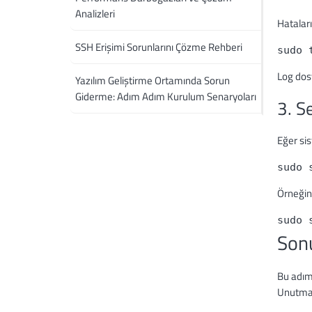
Analizleri
Hataları
SSH Erişimi Sorunlarını Çözme Rehberi
sudo 
Log dosya
Yazılım Geliştirme Ortamında Sorun
Giderme: Adım Adım Kurulum Senaryoları
3. S
Eğer sis
sudo 
Örneğin,
sudo 
Son
Bu adıml
Unutmay