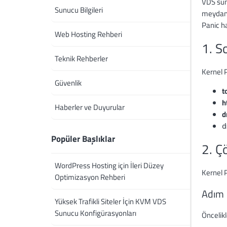
VDS sunu
Sunucu Bilgileri
meydana
Panic ha
Web Hosting Rehberi
1. S
Teknik Rehberler
Kernel P
Güvenlik
t
h
Haberler ve Duyurular
d
d
Popüler Başlıklar
2. Ç
WordPress Hosting için İleri Düzey
Kernel P
Optimizasyon Rehberi
Adım 
Yüksek Trafikli Siteler İçin KVM VDS
Sunucu Konfigürasyonları
Öncelikl