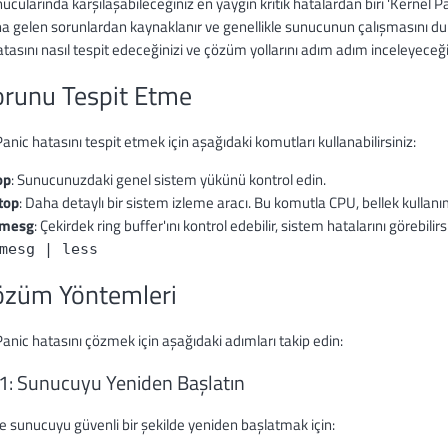
cularında karşılaşabileceğiniz en yaygın kritik hatalardan biri 'Kernel P
 gelen sorunlardan kaynaklanır ve genellikle sunucunun çalışmasını du
tasını nasıl tespit edeceğinizi ve çözüm yollarını adım adım inceleyeceği
orunu Tespit Etme
anic hatasını tespit etmek için aşağıdaki komutları kullanabilirsiniz:
op
: Sunucunuzdaki genel sistem yükünü kontrol edin.
top
: Daha detaylı bir sistem izleme aracı. Bu komutla CPU, bellek kullanımı
mesg
: Çekirdek ring buffer'ını kontrol edebilir, sistem hatalarını görebilirs
mesg | less
özüm Yöntemleri
anic hatasını çözmek için aşağıdaki adımları takip edin:
1: Sunucuyu Yeniden Başlatın
e sunucuyu güvenli bir şekilde yeniden başlatmak için: