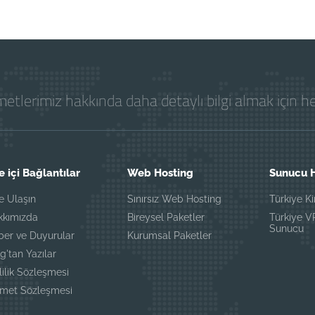
etlerimiz hakkında daha detaylı bilgi almak için 
e içi Bağlantılar
Web Hosting
Sunucu H
e Ulaşın
Sınırsız Web Hosting
Türkiye K
kkımızda
Bireysel Paketler
Türkiye 
Sunucu
ber ve Duyurular
Kurumsal Paketler
g'tan Yazılar
lilik Sözleşmesi
zmet Sözleşmesi