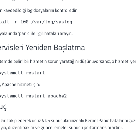
n kaydedildiği log dosyalarını kontrol edin:
tail -n 100 /var/log/syslog
larında 'panic' ile ilgili hataları arayın.
ervisleri Yeniden Başlatma
temde belirli bir hizmetin sorun yarattığını düşünüyorsanız, o hizmeti y
systemctl restart
 Apache hizmeti için:
systemctl restart apache2
uç
arı takip ederek ucuz VDS sunucularınızdaki Kernel Panic hatalarını çözebili
ın, düzenli bakım ve güncellemeler sunucu performansını artırır.