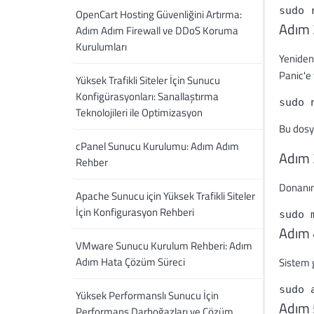
sudo 
OpenCart Hosting Güvenliğini Artırma:
Adım 
Adım Adım Firewall ve DDoS Koruma
Kurulumları
Yeniden
Panic'e 
Yüksek Trafikli Siteler İçin Sunucu
Konfigürasyonları: Sanallaştırma
sudo 
Teknolojileri ile Optimizasyon
Bu dosya
cPanel Sunucu Kurulumu: Adım Adım
Adım 
Rehber
Donanım 
Apache Sunucu için Yüksek Trafikli Siteler
İçin Konfigurasyon Rehberi
sudo 
Adım 
VMware Sunucu Kurulum Rehberi: Adım
Adım Hata Çözüm Süreci
Sistem 
sudo 
Yüksek Performanslı Sunucu İçin
Adım 5
Performans Darboğazları ve Çözüm