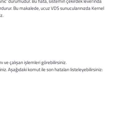
anic' durumudur. Bu hata, sistemin çekirdek level'ında
rdurur. Bu makalede, ucuz VDS sunucularınızda Kernel
z.
 ve çalışan işlemleri görebilirsiniz.
iniz. Aşağıdaki komut ile son hataları listeleyebilirsiniz: