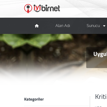
Alan Adı
Sunucu
Uygul
Krit
Kategoriler