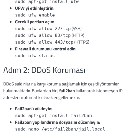
sudo apt-get install ufw
UFW’yi etkinleştirin:
sudo ufw enable
Gerekli portları açın:
(SSH)
sudo ufw allow 22/tcp
(HTTP)
sudo ufw allow 80/tcp
(HTTPS)
sudo ufw allow 443/tcp
Firewall durumunu kontrol edin:
sudo ufw status
Adım 2: DDoS Koruması
DDoS saldırılarına karşı koruma sağlamak için çeşitli yöntemler
bulunmaktadır. Bunlardan biri,
fail2ban
kullanarak istenmeyen IP
adreslerini otomatik olarak engellemektir.
Fail2ban'ı yükleyin:
sudo apt-get install fail2ban
Fail2ban yapılandırma dosyasını düzenleyin:
sudo nano /etc/fail2ban/jail.local