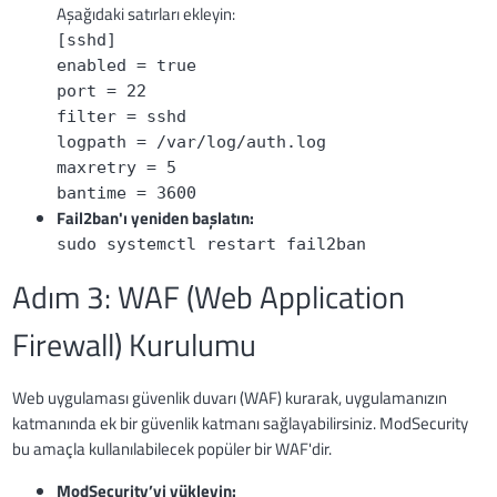
Aşağıdaki satırları ekleyin:
[sshd]
enabled = true
port = 22
filter = sshd
logpath = /var/log/auth.log
maxretry = 5
bantime = 3600
Fail2ban'ı yeniden başlatın:
sudo systemctl restart fail2ban
Adım 3: WAF (Web Application
Firewall) Kurulumu
Web uygulaması güvenlik duvarı (WAF) kurarak, uygulamanızın
katmanında ek bir güvenlik katmanı sağlayabilirsiniz. ModSecurity
bu amaçla kullanılabilecek popüler bir WAF'dir.
ModSecurity’yi yükleyin: