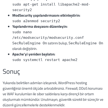
sudo apt-get install libapache2-mod-
security2
ModSecurity yapılandırmasını etkinleştirin:
sudo a2enmod security2
Yapılandırma dosyasını düzenleyin:
sudo nano
/etc/modsecurity/modsecurity.conf
satırını bulup,
SecRuleEngine On
SecRuleEngine On
olarak değiştirin.
Apache’yi yeniden başlatın:
sudo systemctl restart apache2
Sonuç
Yukarıda belirtilen adımları izleyerek, WordPress hosting
güvenliğinizi önemli ölçüde artırabilirsiniz. Firewall, DDoS koruması
ve WAF kurulumları ile siber saldırılara karşı dirençli bir ortam
oluşturmak mümkündür. Unutmayın, güvenlik sürekli bir süreçtir ve
düzenli güncellemelerle desteklenmelidir.