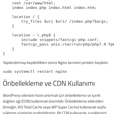
    root /var/www/html;

    index index.php index.html index.htm;

    location / {

        try_files $uri $uri/ /index.php?$args;

    }

    location ~ \.php$ {

        include snippets/fastcgi-php.conf;

        fastcgi_pass unix:/var/run/php/php7.4-fpm
    }

}
Yapılandırmayı kaydettikten sonra Nginx servisini yeniden başlatın:
sudo systemctl restart nginx
Önbellekleme ve CDN Kullanımı
WordPress sitenizin hızını artırmak için önbellekleme ve içerik
dağıtım ağı (CDN) kullanmak önemlidir. Önbellekleme eklentileri
(örneğin, W3 Total Cache veya WP Super Cache) kullanarak sayfa
yükleme sürelerini azaltabilirsiniz. Bir CDN kullanarak, içeriklerinizi