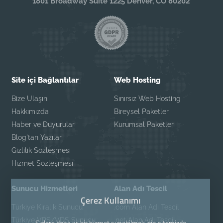
1801 Broadway Suite 1225 Denver, CO 80202
Site içi Bağlantılar
Web Hosting
Bize Ulaşın
Sınırsız Web Hosting
Hakkımızda
Bireysel Paketler
Haber ve Duyurular
Kurumsal Paketler
Blog'tan Yazılar
Gizlilik Sözleşmesi
Hizmet Sözleşmesi
Sunucu Hizmetleri
Alan Adı Tescil
Çerez Kullanımı
Türkiye Kiralık Sunucu
.com Alan Adı Tescil
Türkiye VPS/VDS Sunucu
.net Alan Adı Tescil
Sizlere daha iyi bir hizmet sunabilmek için sitemizde