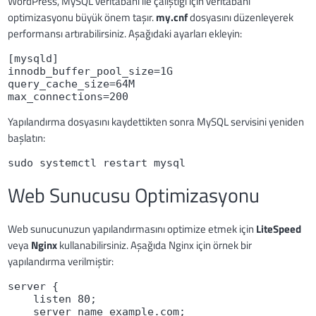
WordPress, MySQL veritabanı ile çalıştığı için veritabanı
optimizasyonu büyük önem taşır.
my.cnf
dosyasını düzenleyerek
performansı artırabilirsiniz. Aşağıdaki ayarları ekleyin:
[mysqld]

innodb_buffer_pool_size=1G

query_cache_size=64M

Yapılandırma dosyasını kaydettikten sonra MySQL servisini yeniden
başlatın:
sudo systemctl restart mysql
Web Sunucusu Optimizasyonu
Web sunucunuzun yapılandırmasını optimize etmek için
LiteSpeed
veya
Nginx
kullanabilirsiniz. Aşağıda Nginx için örnek bir
yapılandırma verilmiştir:
server {

    listen 80;

    server_name example.com;
