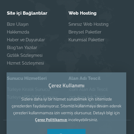
Site içi Bağlantılar
Web Hosting
Bize Ulaşın
Sınırsız Web Hosting
Hakkımızda
Bireysel Paketler
Haber ve Duyurular
Kurumsal Paketler
Blog'tan Yazılar
Gizlilik Sözleşmesi
Hizmet Sözleşmesi
Sunucu Hizmetleri
Alan Adı Tescil
Çerez Kullanımı
Türkiye Kiralık Sunucu
.com Alan Adı Tescil
Türkiye VPS/VDS Sunucu
.net Alan Adı Tescil
Sizlere daha iyi bir hizmet sunabilmek için sitemizde
.org Alan Adı Tescil
çerezlerden faydalanıyoruz. Sitemizi kullanmaya devam ederek
çerezleri kullanmamıza izin vermiş olursunuz. Detaylı bilgi için
Çerez Politikamızı
inceleyebilirsiniz.