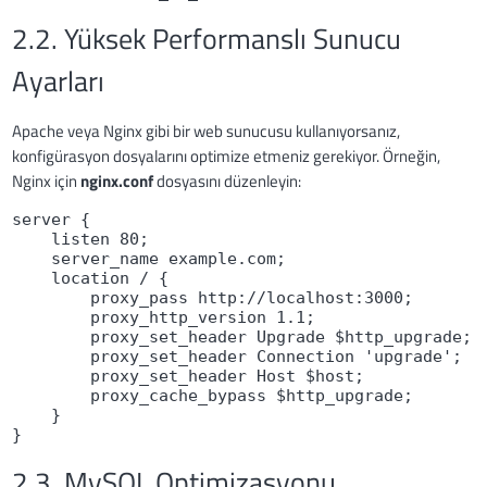
2.2. Yüksek Performanslı Sunucu
Ayarları
Apache veya Nginx gibi bir web sunucusu kullanıyorsanız,
konfigürasyon dosyalarını optimize etmeniz gerekiyor. Örneğin,
Nginx için
nginx.conf
dosyasını düzenleyin:
server {
    listen 80;
    server_name example.com;
    location / {
        proxy_pass http://localhost:3000;
        proxy_http_version 1.1;
        proxy_set_header Upgrade $http_upgrade;
        proxy_set_header Connection 'upgrade';
        proxy_set_header Host $host;
        proxy_cache_bypass $http_upgrade;
    }
}
2.3. MySQL Optimizasyonu