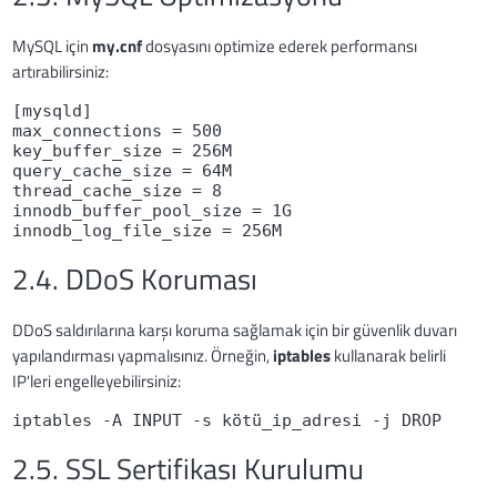
MySQL için
my.cnf
dosyasını optimize ederek performansı
artırabilirsiniz:
[mysqld]
max_connections = 500
key_buffer_size = 256M
query_cache_size = 64M
thread_cache_size = 8
innodb_buffer_pool_size = 1G
innodb_log_file_size = 256M
2.4. DDoS Koruması
DDoS saldırılarına karşı koruma sağlamak için bir güvenlik duvarı
yapılandırması yapmalısınız. Örneğin,
iptables
kullanarak belirli
IP'leri engelleyebilirsiniz:
iptables -A INPUT -s kötü_ip_adresi -j DROP
2.5. SSL Sertifikası Kurulumu