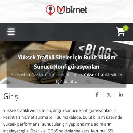
0
Yüksek Trafikli Siteler İçin Bulut Bilişim
Sunucu Konfigürasyonları
Anasayfa
Yazılar
Teknik Rehberler
Yüksek Trafikli Siteler
İçin Bulut ...
Giriş
Yüksek trafikli web siteleri, doğru sunucu konfigürasyonları ile
kesintisiz hizmet sunmalıdır. Bu makalede, bulut bilişim üzerinde
yüksek performanslı sunucular için yapılandırma adımlarını
inceleyeceğiz. Özellikle, DDoS saldırılarına karşı koruma, SSL