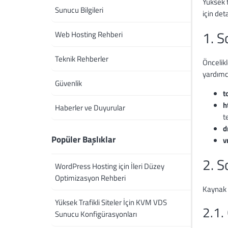
Yüksek t
Sunucu Bilgileri
için det
1. S
Web Hosting Rehberi
Teknik Rehberler
Öncelik
yardımcı
Güvenlik
t
h
Haberler ve Duyurular
t
d
Popüler Başlıklar
v
2. S
WordPress Hosting için İleri Düzey
Optimizasyon Rehberi
Kaynak t
Yüksek Trafikli Siteler İçin KVM VDS
2.1.
Sunucu Konfigürasyonları