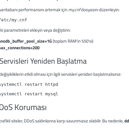
eritabanı performansını artırmak için
my.cnf
dosyasını düzenleyin:
/etc/my.cnf
i parametreleri ekleyin veya değiştirin:
nnodb_buffer_pool_size=1G
(toplam RAM'in %50'si)
ax_connections=200
 Servisleri Yeniden Başlatma
eğişikliklerin etkili olması için ilgili servisleri yeniden başlatmalısınız:
systemctl restart httpd
systemctl restart mysql
DDoS Koruması
rafikli siteler, DDoS saldırılarına karşı savunmasız olabilir. Bu nedenle,
dd