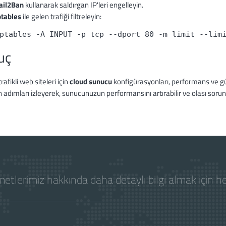
ail2Ban
kullanarak saldırgan IP'leri engelleyin.
ptables
ile gelen trafiği filtreleyin:
ptables -A INPUT -p tcp --dport 80 -m limit --lim
uç
rafikli web siteleri için
cloud sunucu
konfigürasyonları, performans ve güv
en adımları izleyerek, sunucunuzun performansını artırabilir ve olası sorunla
etlerimiz hakkında daha detaylı bilgi almak için 