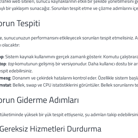
rafikli web siteleri, sunucu kaynaklarının etkili bir şekilde yönetilmesini 
aylı bir yaklaşım sunacağız. Sorunları tespit etme ve çözme adımlarını içer
orun Tespiti
le, sunucunuzun performansını etkileyecek sorunları tespit etmelisiniz.
 olacaktır:
op
: Sistem kaynak kullanımını gerçek zamanlı gösterir. Komutu çalıştırar
top
:
top
komutunun gelişmiş bir versiyonudur. Daha kullanıcı dostu bir a
espit edebilirsiniz.
mesg
: Donanım ve çekirdek hatalarını kontrol eder. Özellikle sistem başl
mstat
: Bellek, swap ve CPU istatistiklerini görüntüler. Bellek sorunlarını t
orun Giderme Adımları
üketiminde yüksek bir yük tespit ettiyseniz, şu adımları takip edebilirsini
 Gereksiz Hizmetleri Durdurma