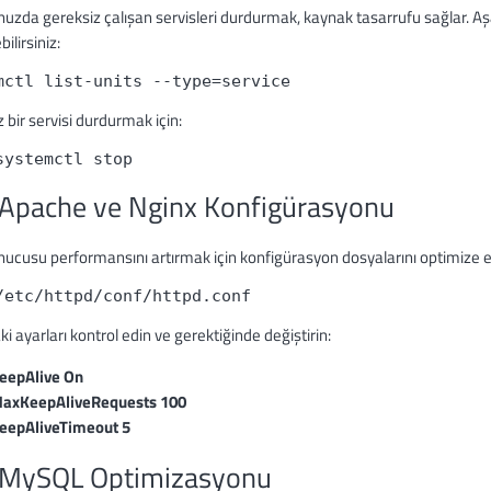
uzda gereksiz çalışan servisleri durdurmak, kaynak tasarrufu sağlar. Aş
bilirsiniz:
mctl list-units --type=service
 bir servisi durdurmak için:
systemctl stop 
 Apache ve Nginx Konfigürasyonu
ucusu performansını artırmak için konfigürasyon dosyalarını optimize et
/etc/httpd/conf/httpd.conf
i ayarları kontrol edin ve gerektiğinde değiştirin:
eepAlive On
axKeepAliveRequests 100
eepAliveTimeout 5
 MySQL Optimizasyonu