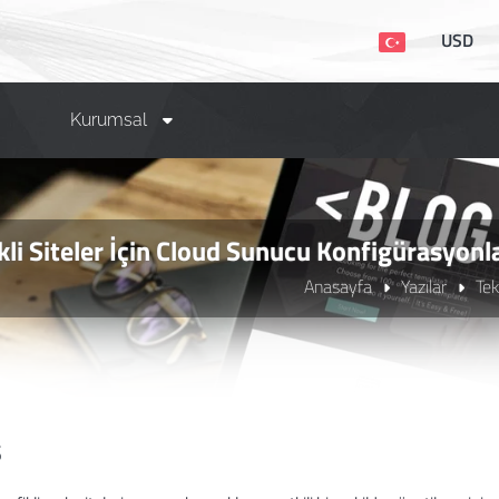
USD
Kurumsal
kli Siteler İçin Cloud Sunucu Konfigürasyonl
Anasayfa
Yazılar
Tek
ş