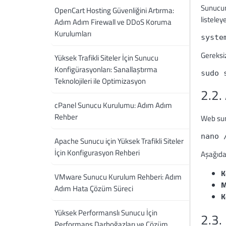
Sunucun
OpenCart Hosting Güvenliğini Artırma:
listeleye
Adım Adım Firewall ve DDoS Koruma
Kurulumları
syste
Gereksiz
Yüksek Trafikli Siteler İçin Sunucu
Konfigürasyonları: Sanallaştırma
sudo 
Teknolojileri ile Optimizasyon
2.2.
cPanel Sunucu Kurulumu: Adım Adım
Rehber
Web sun
nano 
Apache Sunucu için Yüksek Trafikli Siteler
İçin Konfigurasyon Rehberi
Aşağıdak
K
VMware Sunucu Kurulum Rehberi: Adım
M
Adım Hata Çözüm Süreci
K
Yüksek Performanslı Sunucu İçin
2.3.
Performans Darboğazları ve Çözüm