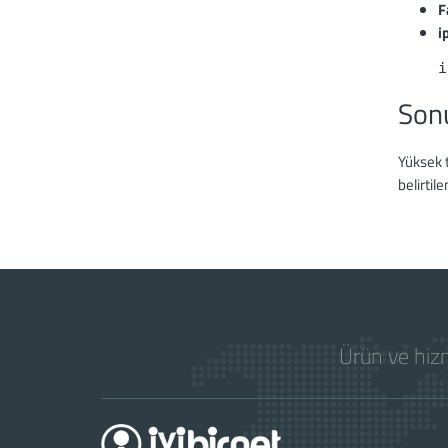
F
i
i
Son
Yüksek t
belirtil
Ürün ve hizm