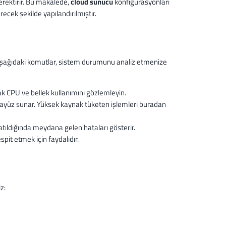
gerektirir. Bu makalede,
cloud sunucu
konfigürasyonları
ecek şekilde yapılandırılmıştır.
 Aşağıdaki komutlar, sistem durumunu analiz etmenize
ak CPU ve bellek kullanımını gözlemleyin.
rayüz sunar. Yüksek kaynak tüketen işlemleri buradan
atıldığında meydana gelen hataları gösterir.
espit etmek için faydalıdır.
z: