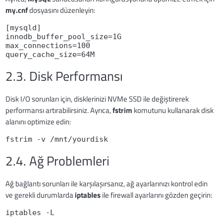
my.cnf
dosyasını düzenleyin:
[mysqld]

innodb_buffer_pool_size=1G

max_connections=100

query_cache_size=64M
2.3. Disk Performansı
Disk I/O sorunları için, disklerinizi NVMe SSD ile değiştirerek
performansı artırabilirsiniz. Ayrıca,
fstrim
komutunu kullanarak disk
alanını optimize edin:
fstrim -v /mnt/yourdisk
2.4. Ağ Problemleri
Ağ bağlantı sorunları ile karşılaşırsanız, ağ ayarlarınızı kontrol edin
ve gerekli durumlarda
iptables
ile firewall ayarlarını gözden geçirin:
iptables -L