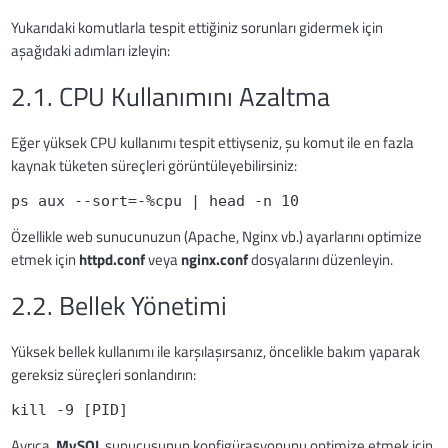
Yukarıdaki komutlarla tespit ettiğiniz sorunları gidermek için
aşağıdaki adımları izleyin:
2.1. CPU Kullanımını Azaltma
Eğer yüksek CPU kullanımı tespit ettiyseniz, şu komut ile en fazla
kaynak tüketen süreçleri görüntüleyebilirsiniz:
ps aux --sort=-%cpu | head -n 10
Özellikle web sunucunuzun (Apache, Nginx vb.) ayarlarını optimize
etmek için
httpd.conf
veya
nginx.conf
dosyalarını düzenleyin.
2.2. Bellek Yönetimi
Yüksek bellek kullanımı ile karşılaşırsanız, öncelikle bakım yaparak
gereksiz süreçleri sonlandırın:
kill -9 [PID]
Ayrıca,
MySQL
sunucusunun konfigürasyonunu optimize etmek için