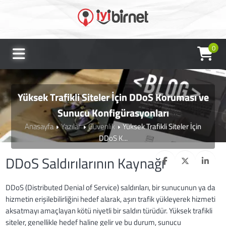
0
Yüksek Trafikli Siteler İçin DDoS Koruması ve
Sunucu Konfigürasyonları
Anasayfa
Yazılar
Güvenlik
Yüksek Trafikli Siteler İçin
DDoS K...
DDoS Saldırılarının Kaynağı
DDoS (Distributed Denial of Service) saldırıları, bir sunucunun ya da
hizmetin erişilebilirliğini hedef alarak, aşırı trafik yükleyerek hizmeti
aksatmayı amaçlayan kötü niyetli bir saldırı türüdür. Yüksek trafikli
siteler, genellikle hedef haline gelir ve bu durum, sunucu