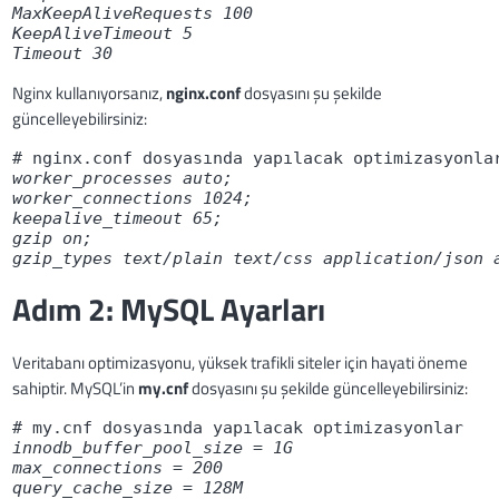
MaxKeepAliveRequests 100
KeepAliveTimeout 5
Timeout 30
Nginx kullanıyorsanız,
nginx.conf
dosyasını şu şekilde
güncelleyebilirsiniz:
worker_processes auto;
worker_connections 1024;
keepalive_timeout 65;
gzip on;
gzip_types text/plain text/css application/json 
Adım 2: MySQL Ayarları
Veritabanı optimizasyonu, yüksek trafikli siteler için hayati öneme
sahiptir. MySQL’in
my.cnf
dosyasını şu şekilde güncelleyebilirsiniz:
innodb_buffer_pool_size = 1G
max_connections = 200
query_cache_size = 128M