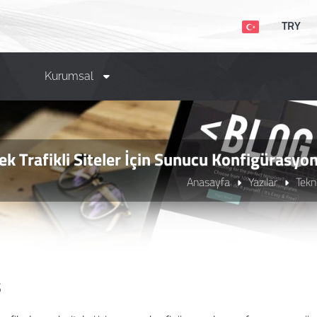
TRY
Kurumsal
ek Trafikli Siteler İçin Sunucu Konfigürasy
Anasayfa
Yazılar
Tekn
ş