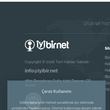
Ürün ve hizm
Sit
Biz
Copyright © 2026 Tüm Hakları Saklıdır.
Ha
info@iyibir.net
Ha
Blo
1801 Broadway Suite 1225 Denver, CO
Giz
80202
Hi
Çerez Kullanımı
Sizlere daha iyi bir hizmet sunabilmek için sitemizde
çerezlerden faydalanıyoruz. Sitemizi kullanmaya devam ederek