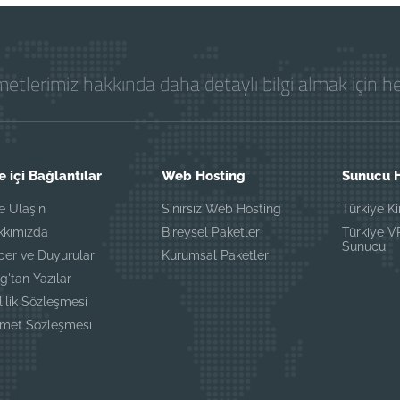
etlerimiz hakkında daha detaylı bilgi almak için 
e içi Bağlantılar
Web Hosting
Sunucu H
e Ulaşın
Sınırsız Web Hosting
Türkiye K
kkımızda
Bireysel Paketler
Türkiye 
Sunucu
ber ve Duyurular
Kurumsal Paketler
g'tan Yazılar
lilik Sözleşmesi
zmet Sözleşmesi