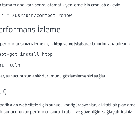
 tamamlandıktan sonra, otomatik yenileme için cron job ekleyin:
 * * /usr/bin/certbot renew
Performans İzleme
performansınızı izlemek için
htop
ve
netstat
araçlarını kullanabilirsiniz:
apt-get install htop

at -tuln
lar, sunucunuzun anlık durumunu gözlemlemenizi sağlar.
uç
rafik alan web siteleri için sunucu konfigürasyonları, dikkatli bir planlam
k, sunucunuzun performansını artırabilir ve güvenliğini sağlayabilirsiniz.