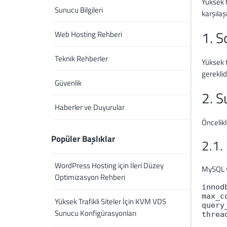
Yüksek t
Sunucu Bilgileri
karşılaş
1. S
Web Hosting Rehberi
Teknik Rehberler
Yüksek t
gereklid
Güvenlik
2. S
Haberler ve Duyurular
Öncelikl
Popüler Başlıklar
2.1.
WordPress Hosting için İleri Düzey
MySQL v
Optimizasyon Rehberi
innod
max_c
Yüksek Trafikli Siteler İçin KVM VDS
query
Sunucu Konfigürasyonları