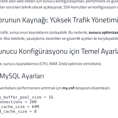
rafik alan web siteleri için sunucu konfigürasyonları, performans ve güve
ılan sorunları teknik olarak açıklayarak, SSH komutları ve konfigürasyon
orunun Kaynağı: Yüksek Trafik Yönetim
rafik, sunucunun kaynaklarını zorlayabilir. Bu nedenle,
sunucu optimiza
ir. Aksi takdirde, yavaşlama, kesintiler ve güvenlik açıkları ile karşılaşabilir
unucu Konfigürasyonu için Temel Ayarl
e, sunucu kaynaklarınızı (CPU, RAM, Disk) optimize etmelisiniz.
 MySQL Ayarları
eritabanı performansını artırmak için
my.cnf
dosyasını düzenleyin:
b_buffer_pool_size = 1G

onnections = 200

_cache_size = 64M
