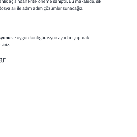
nlik açısından kritik öneme sahiptir. Bu makalede, sık
 dosyaları ile adım adım çözümler sunacağız.
i
syonu
ve uygun konfigürasyon ayarları yapmak
siniz.
ar