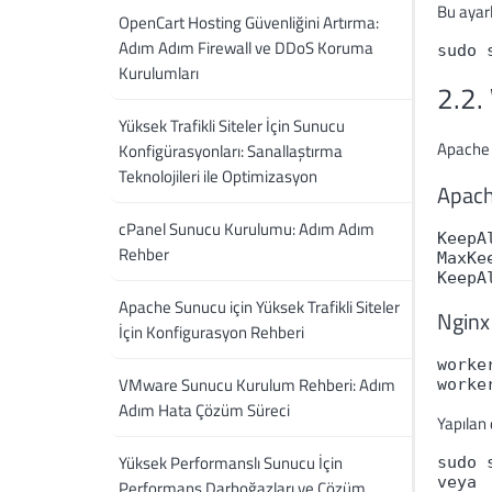
Bu ayarl
OpenCart Hosting Güvenliğini Artırma:
Adım Adım Firewall ve DDoS Koruma
sudo 
Kurulumları
2.2.
Yüksek Trafikli Siteler İçin Sunucu
Apache 
Konfigürasyonları: Sanallaştırma
Teknolojileri ile Optimizasyon
Apache
cPanel Sunucu Kurulumu: Adım Adım
KeepAl
Rehber
MaxKe
Apache Sunucu için Yüksek Trafikli Siteler
Nginx 
İçin Konfigurasyon Rehberi
worke
VMware Sunucu Kurulum Rehberi: Adım
Adım Hata Çözüm Süreci
Yapılan
Yüksek Performanslı Sunucu İçin
sudo 
veya

Performans Darboğazları ve Çözüm