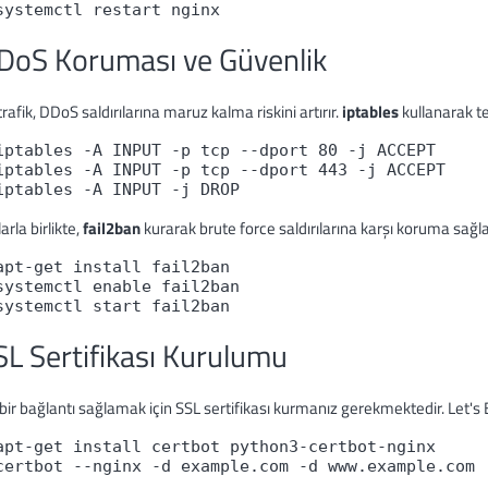
systemctl restart nginx
DoS Koruması ve Güvenlik
rafik, DDoS saldırılarına maruz kalma riskini artırır.
iptables
kullanarak te
iptables -A INPUT -p tcp --dport 80 -j ACCEPT

iptables -A INPUT -p tcp --dport 443 -j ACCEPT

arla birlikte,
fail2ban
kurarak brute force saldırılarına karşı koruma sağlay
apt-get install fail2ban

systemctl enable fail2ban

systemctl start fail2ban
SL Sertifikası Kurulumu
bir bağlantı sağlamak için SSL sertifikası kurmanız gerekmektedir. Let's Enc
apt-get install certbot python3-certbot-nginx

certbot --nginx -d example.com -d www.example.com