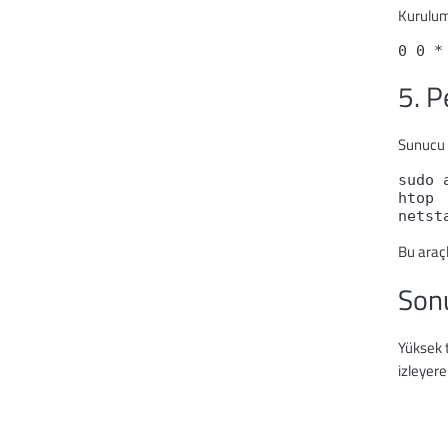
Kurulum
0 0 *
5. 
Sunucu 
sudo 
htop

netst
Bu araç
Son
Yüksek t
izleyere