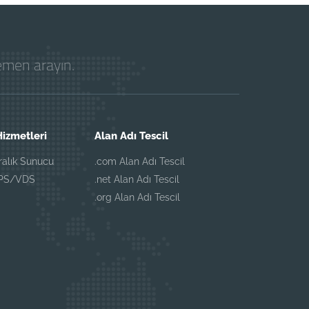
hemen arayın.
izmetleri
Alan Adı Tescil
iralık Sunucu
.com Alan Adı Tescil
VPS/VDS
.net Alan Adı Tescil
.org Alan Adı Tescil