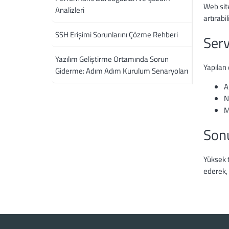
Web site
Analizleri
artırabil
SSH Erişimi Sorunlarını Çözme Rehberi
Serv
Yazılım Geliştirme Ortamında Sorun
Yapılan 
Giderme: Adım Adım Kurulum Senaryoları
A
N
M
Son
Yüksek t
ederek, 