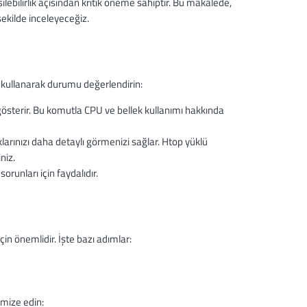
lebilirlik açısından kritik öneme sahiptir. Bu makalede,
şekilde inceleyeceğiz.
 kullanarak durumu değerlendirin:
 gösterir. Bu komutla CPU ve bellek kullanımı hakkında
larınızı daha detaylı görmenizi sağlar. Htop yüklü
niz.
orunları için faydalıdır.
in önemlidir. İşte bazı adımlar:
imize edin: