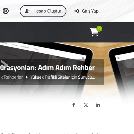
Hesap Oluştur
Giriş Yap
0
igürasyonları: Adım Adım Rehber
ik Rehberler
Yüksek Trafikli Siteler İçin Sunucu...