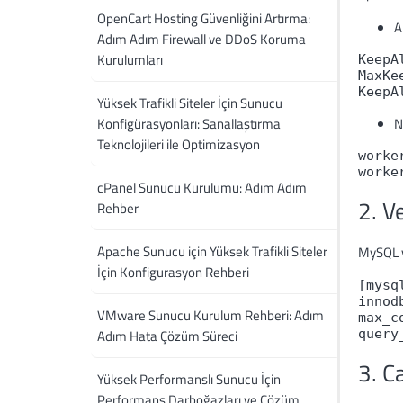
OpenCart Hosting Güvenliğini Artırma:
A
Adım Adım Firewall ve DDoS Koruma
Kurulumları
KeepAl
MaxKe
KeepA
Yüksek Trafikli Siteler İçin Sunucu
Konfigürasyonları: Sanallaştırma
N
Teknolojileri ile Optimizasyon
worke
worke
cPanel Sunucu Kurulumu: Adım Adım
2. V
Rehber
Apache Sunucu için Yüksek Trafikli Siteler
MySQL v
İçin Konfigurasyon Rehberi
[mysql
innod
VMware Sunucu Kurulum Rehberi: Adım
max_c
Adım Hata Çözüm Süreci
query
3. C
Yüksek Performanslı Sunucu İçin
Performans Darboğazları ve Çözüm