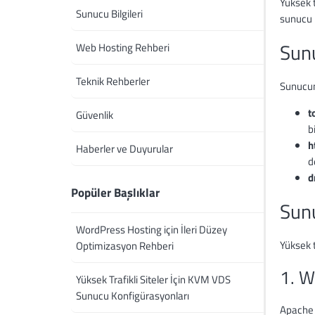
Yüksek t
Sunucu Bilgileri
sunucu b
Sunu
Web Hosting Rehberi
Teknik Rehberler
Sunucun
t
Güvenlik
bi
h
Haberler ve Duyurular
d
d
Popüler Başlıklar
Sun
WordPress Hosting için İleri Düzey
Yüksek t
Optimizasyon Rehberi
1. W
Yüksek Trafikli Siteler İçin KVM VDS
Sunucu Konfigürasyonları
Apache v