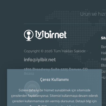
Ürün ve hizm
Sit
Biz
Copyright © 2026 Tüm Hakları Saklıdır.
Ha
info@iyibir.net
Ha
Blo
1801 Broadway Suite 1225 Denver, CO
Giz
80202
Hi
Çerez Kullanımı
Sizlere daha iyi bir hizmet sunabilmek için sitemizde
çerezlerden faydalanıyoruz. Sitemizi kullanmaya devam ederek
çerezleri kullanmamıza izin vermiş olursunuz. Detaylı bilgi için