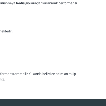
rnish
veya
Redis
gibi araçlar kullanarak performansı
kmektedir:
ormansı artırabilir. Yukarıda belirtilen adımları takip
niz.