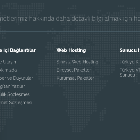
etlerimiz hakkında daha detaylı bilgi almak için 
e içi Bağlantılar
Web Hosting
Sunucu H
e Ulaşın
Sınırsız Web Hosting
Türkiye K
kkımızda
Bireysel Paketler
Türkiye 
Sunucu
ber ve Duyurular
Kurumsal Paketler
g'tan Yazılar
lilik Sözleşmesi
zmet Sözleşmesi