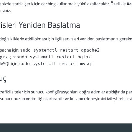
nizde statik içerik için caching kullanmak, yükü azaltacaktır. Özellikle
Va
irsiniz.
isleri Yeniden Başlatma
değişikliklerin etkili olması için ilgili servisleri yeniden başlatmanız gere
pache için:
sudo systemctl restart apache2
ginx için:
sudo systemctl restart nginx
ySQL için:
sudo systemctl restart mysql
uç
rafikli siteler için sunucu konfigürasyonları, doğru adımlar atıldığında perf
sunucunuzun verimliliğini artırabilir ve kullanıcı deneyimini iyileştirebilirsi