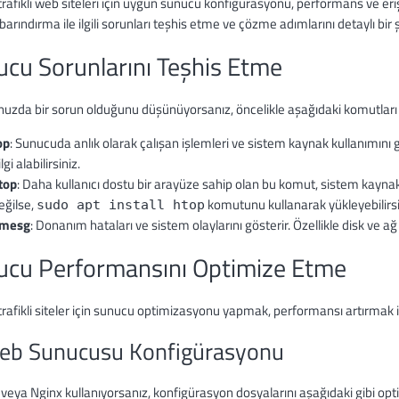
rafikli web siteleri için uygun sunucu konfigürasyonu, performans ve erişi
arındırma ile ilgili sorunları teşhis etme ve çözme adımlarını detaylı bir 
cu Sorunlarını Teşhis Etme
uzda bir sorun olduğunu düşünüyorsanız, öncelikle aşağıdaki komutları
op
: Sunucuda anlık olarak çalışan işlemleri ve sistem kaynak kullanımını
lgi alabilirsiniz.
top
: Daha kullanıcı dostu bir arayüze sahip olan bu komut, sistem kaynak
eğilse,
komutunu kullanarak yükleyebilirsi
sudo apt install htop
mesg
: Donanım hataları ve sistem olaylarını gösterir. Özellikle disk ve ağ s
ucu Performansını Optimize Etme
rafikli siteler için sunucu optimizasyonu yapmak, performansı artırmak iç
eb Sunucusu Konfigürasyonu
eya Nginx kullanıyorsanız, konfigürasyon dosyalarını aşağıdaki gibi opt