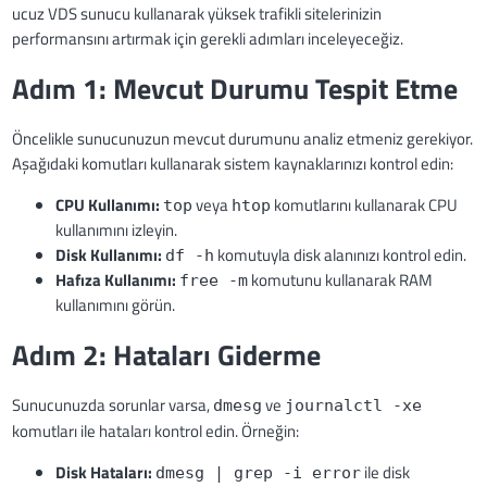
ucuz VDS sunucu kullanarak yüksek trafikli sitelerinizin
performansını artırmak için gerekli adımları inceleyeceğiz.
Adım 1: Mevcut Durumu Tespit Etme
Öncelikle sunucunuzun mevcut durumunu analiz etmeniz gerekiyor.
Aşağıdaki komutları kullanarak sistem kaynaklarınızı kontrol edin:
CPU Kullanımı:
veya
komutlarını kullanarak CPU
top
htop
kullanımını izleyin.
Disk Kullanımı:
komutuyla disk alanınızı kontrol edin.
df -h
Hafıza Kullanımı:
komutunu kullanarak RAM
free -m
kullanımını görün.
Adım 2: Hataları Giderme
Sunucunuzda sorunlar varsa,
ve
dmesg
journalctl -xe
komutları ile hataları kontrol edin. Örneğin:
Disk Hataları:
ile disk
dmesg | grep -i error