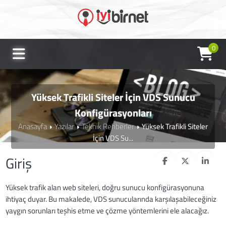
0
Yüksek Trafikli Siteler İçin VDS Sunucu
Konfigürasyonları
Anasayfa
Yazılar
Teknik Rehberler
Yüksek Trafikli Siteler
İçin VDS Su...
Giriş
Yüksek trafik alan web siteleri, doğru sunucu konfigürasyonuna
ihtiyaç duyar. Bu makalede, VDS sunucularında karşılaşabileceğiniz
yaygın sorunları teşhis etme ve çözme yöntemlerini ele alacağız.