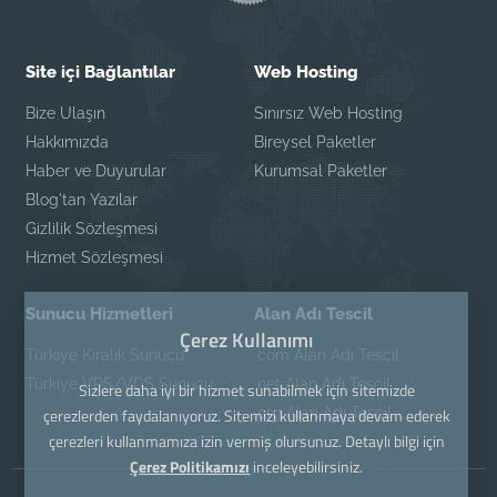
Site içi Bağlantılar
Web Hosting
Bize Ulaşın
Sınırsız Web Hosting
Hakkımızda
Bireysel Paketler
Haber ve Duyurular
Kurumsal Paketler
Blog'tan Yazılar
Gizlilik Sözleşmesi
Hizmet Sözleşmesi
Sunucu Hizmetleri
Alan Adı Tescil
Çerez Kullanımı
Türkiye Kiralık Sunucu
.com Alan Adı Tescil
Türkiye VPS/VDS Sunucu
.net Alan Adı Tescil
Sizlere daha iyi bir hizmet sunabilmek için sitemizde
.org Alan Adı Tescil
çerezlerden faydalanıyoruz. Sitemizi kullanmaya devam ederek
çerezleri kullanmamıza izin vermiş olursunuz. Detaylı bilgi için
Çerez Politikamızı
inceleyebilirsiniz.