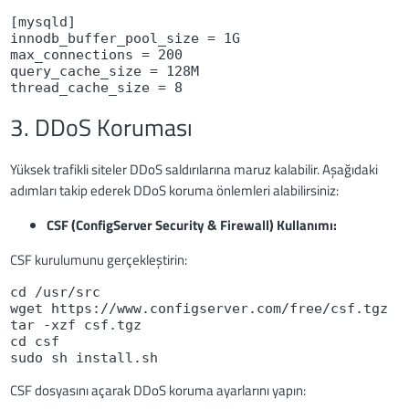
[mysqld]
innodb_buffer_pool_size = 1G
max_connections = 200
query_cache_size = 128M
thread_cache_size = 8
3. DDoS Koruması
Yüksek trafikli siteler DDoS saldırılarına maruz kalabilir. Aşağıdaki
adımları takip ederek DDoS koruma önlemleri alabilirsiniz:
CSF (ConfigServer Security & Firewall) Kullanımı:
CSF kurulumunu gerçekleştirin:
cd /usr/src
wget https://www.configserver.com/free/csf.tgz
tar -xzf csf.tgz
cd csf
sudo sh install.sh
CSF dosyasını açarak DDoS koruma ayarlarını yapın: