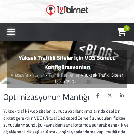
0
Yüksek Trafikli Siteler İçin VDS Sunucu
Konfigürasyonları
Anasayfa
Yazılar
Teknik Rehberler
Yüksek Trafikli Siteler
İçin VDS Su...
Optimizasyonun Mantığı
Yüksek trafikli web siteleri, sunucu yapılandırmalarında özel bir
dikkat gerektirir. VDS (Virtual Dedicated Server) sunucuları, fiziksel
sunucuların sunduğu kaynakları sanal ortamda sunarak esneklik ve
ölçeklenebilirlik sağlar. Ancak, doğru yapılandırma yapılmadığında