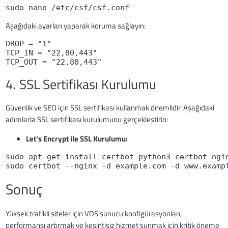
sudo nano /etc/csf/csf.conf
Aşağıdaki ayarları yaparak koruma sağlayın:
DROP = "1"
TCP_IN = "22,80,443"
TCP_OUT = "22,80,443"
4. SSL Sertifikası Kurulumu
Güvenlik ve SEO için SSL sertifikası kullanmak önemlidir. Aşağıdaki
adımlarla SSL sertifikası kurulumunu gerçekleştirin:
Let's Encrypt ile SSL Kurulumu:
sudo apt-get install certbot python3-certbot-ngi
sudo certbot --nginx -d example.com -d www.examp
Sonuç
Yüksek trafikli siteler için VDS sunucu konfigürasyonları,
performansı artırmak ve kesintisiz hizmet sunmak için kritik öneme