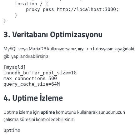
    location / {
        proxy_pass http://localhost:3000;
    }
}
3. Veritabanı Optimizasyonu
MySQL veya MariaDB kullanıyorsanız,
dosyasını aşağıdaki
my.cnf
gibi yapılandırabilirsiniz:
[mysqld]
innodb_buffer_pool_size=1G
max_connections=500
query_cache_size=64M
4. Uptime İzleme
Uptime izleme için
uptime
komutunu kullanarak sunucunuzun
çalışma süresini kontrol edebilirsiniz:
uptime