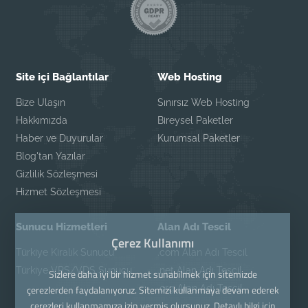
Site içi Bağlantılar
Web Hosting
Bize Ulaşın
Sınırsız Web Hosting
Hakkımızda
Bireysel Paketler
Haber ve Duyurular
Kurumsal Paketler
Blog'tan Yazılar
Gizlilik Sözleşmesi
Hizmet Sözleşmesi
Sunucu Hizmetleri
Alan Adı Tescil
Çerez Kullanımı
Türkiye Kiralık Sunucu
.com Alan Adı Tescil
Türkiye VPS/VDS Sunucu
.net Alan Adı Tescil
Sizlere daha iyi bir hizmet sunabilmek için sitemizde
.org Alan Adı Tescil
çerezlerden faydalanıyoruz. Sitemizi kullanmaya devam ederek
çerezleri kullanmamıza izin vermiş olursunuz. Detaylı bilgi için