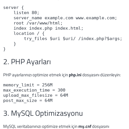
server {
    listen 80;
    server_name example.com www.example.com;
    root /var/www/html;
    index index.php index.html;
    location / {
        try_files $uri $uri/ /index.php?$args;
    }
}
2. PHP Ayarları
PHP ayarlarınızı optimize etmek için
php.ini
dosyasını düzenleyin:
memory_limit = 256M
max_execution_time = 300
upload_max_filesize = 64M
post_max_size = 64M
3. MySQL Optimizasyonu
MySQL veritabanınızı optimize etmek için
my.cnf
dosyasını