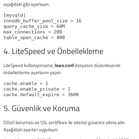
aşağıdaki gibi ayarlayın:
[mysqld]
innodb_buffer_pool_size = 1G
query_cache_size = 64M
max_connections = 200
table_open_cache = 400
4. LiteSpeed ve Önbellekleme
LiteSpeed kullanıyorsanız,
lsws.conf
dosyasını düzenleyerek
önbellekleme ayarlarını yapın:
cache.enable = 1
cache.enable_private = 1
cache.default_expire = 3600
5. Güvenlik ve Koruma
DDoS koruması ve SSL sertifikası ile sitenizi güvence altına alın.
Aşağıdaki ayarları uygulayın: