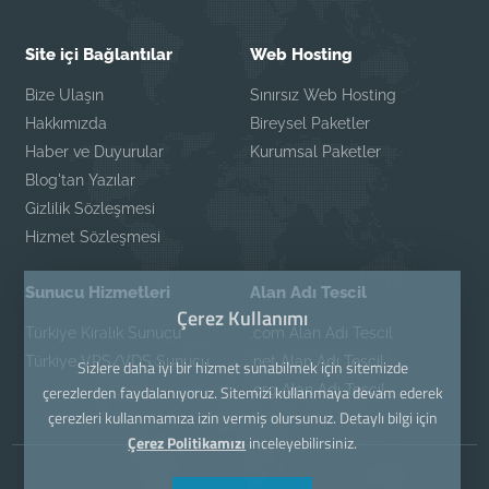
Site içi Bağlantılar
Web Hosting
Bize Ulaşın
Sınırsız Web Hosting
Hakkımızda
Bireysel Paketler
Haber ve Duyurular
Kurumsal Paketler
Blog'tan Yazılar
Gizlilik Sözleşmesi
Hizmet Sözleşmesi
Sunucu Hizmetleri
Alan Adı Tescil
Çerez Kullanımı
Türkiye Kiralık Sunucu
.com Alan Adı Tescil
Türkiye VPS/VDS Sunucu
.net Alan Adı Tescil
Sizlere daha iyi bir hizmet sunabilmek için sitemizde
.org Alan Adı Tescil
çerezlerden faydalanıyoruz. Sitemizi kullanmaya devam ederek
çerezleri kullanmamıza izin vermiş olursunuz. Detaylı bilgi için
Çerez Politikamızı
inceleyebilirsiniz.