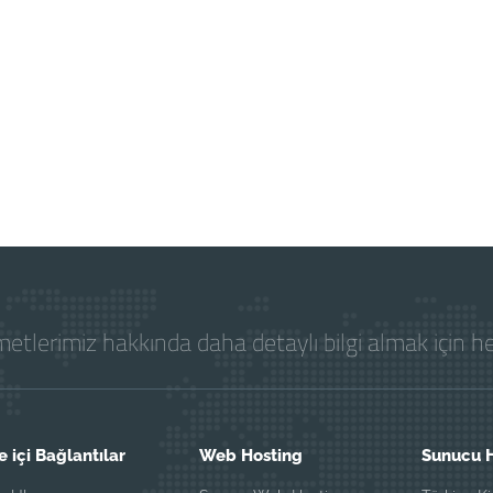
etlerimiz hakkında daha detaylı bilgi almak için 
e içi Bağlantılar
Web Hosting
Sunucu H